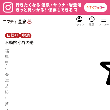
ログイン
履歴
メニュー
日帰り
宿泊
不動館 小谷の湯
福
島
県
/
会
津
若
松
/
芦
ノ