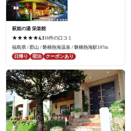
萩姫の湯 栄楽館
★
★
★
★
★
4.1
16件の口コミ
福島県 / 郡山 / 磐梯熱海温泉 / 磐梯熱海駅197m
日帰り
宿泊
クーポンあり
ザ・ヴィンテージビュー