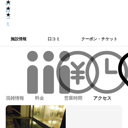
★
の
★
口
★
コ
ミ
施設情報
口コミ
クーポン・チケット
混雑情報
料金
営業時間
アクセス