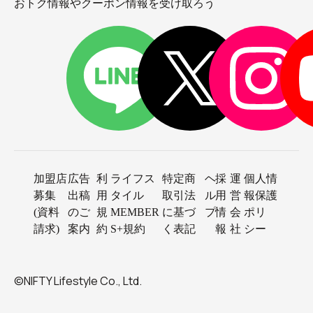
おトク情報やクーポン情報を受け取ろう
加盟店
広告
利
ライフス
特定商
ヘ
採
運
個人情
募集
出稿
用
タイル
取引法
ル
用
営
報保護
(資料
のご
規
MEMBER
に基づ
プ
情
会
ポリ
請求)
案内
約
S+規約
く表記
報
社
シー
©NIFTY Lifestyle Co., Ltd.