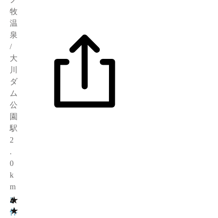
牧
温
泉
/
大
川
ダ
ム
公
園
駅
2
.
0
k
m
★
4
3
★
件