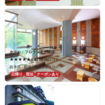
ホテル・フロラシオン那須
★
★
★
★
★
4.8
23件の口コミ
栃木県 / 那須 / 黒田原駅9.7km
日帰り
宿泊
クーポンあり