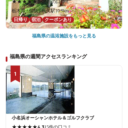
★
★
★
★
★
0.0
0件の口コミ
栃木県 / 那須 / 高久駅10.9km
日帰り
宿泊
クーポンあり
福島県の
温浴施設をもっと見る
福島県の週間アクセスランキング
1
小名浜オーシャンホテル＆ゴルフクラブ
★
★
★
★
★
4.3
15件の口コミ