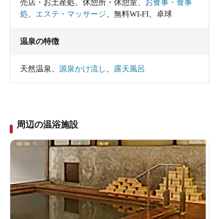
売店・お土産処
、
休憩所・休憩室
、
お食事・食事
処
、
エステ・マッサージ
、
無料WI-FI
、
卓球
温泉の特徴
天然温泉
、
源泉かけ流し
、
露天風呂
周辺の温浴施設