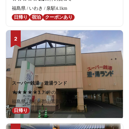
福島県 / いわき / 泉駅4.1km
日帰り
宿泊
クーポンあり
2
スーパー銭湯 遊湯ランド
★
★
★
★
★
3.7
9件の口コミ
福島県 / 郡山 / 郡山富田駅2.7km
日帰り