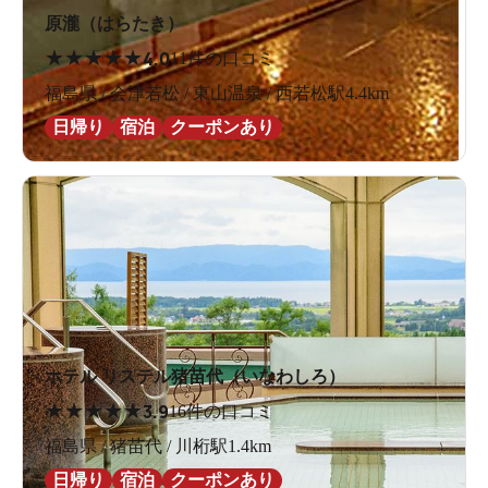
原瀧（はらたき）
★
★
★
★
★
4.0
11件の口コミ
福島県 / 会津若松 / 東山温泉 / 西若松駅4.4km
日帰り
宿泊
クーポンあり
ホテル リステル猪苗代（いなわしろ）
★
★
★
★
★
3.9
16件の口コミ
福島県 / 猪苗代 / 川桁駅1.4km
日帰り
宿泊
クーポンあり