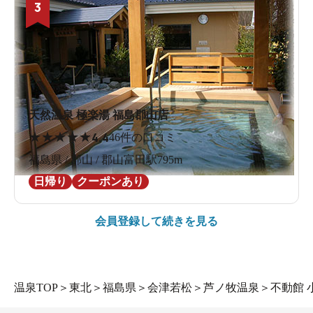
3
天然温泉 極楽湯 福島郡山店
★
★
★
★
★
4.4
46件の口コミ
福島県 / 郡山 / 郡山富田駅795m
日帰り
クーポンあり
会員登録して続きを見る
温泉TOP
＞
東北
＞
福島県
＞
会津若松
＞
芦ノ牧温泉
＞
不動館 