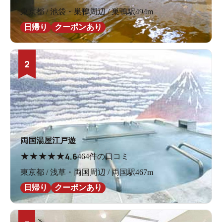
東京都 / 池袋・巣鴨周辺 / 巣鴨駅494m
日帰り
クーポンあり
2
両国湯屋江戸遊
★
★
★
★
★
4.6
464件の口コミ
東京都 / 浅草・両国周辺 / 両国駅467m
日帰り
クーポンあり