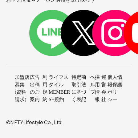
加盟店
広告
利
ライフス
特定商
ヘ
採
運
個人情
募集
出稿
用
タイル
取引法
ル
用
営
報保護
(資料
のご
規
MEMBER
に基づ
プ
情
会
ポリ
請求)
案内
約
S+規約
く表記
報
社
シー
©NIFTY Lifestyle Co., Ltd.