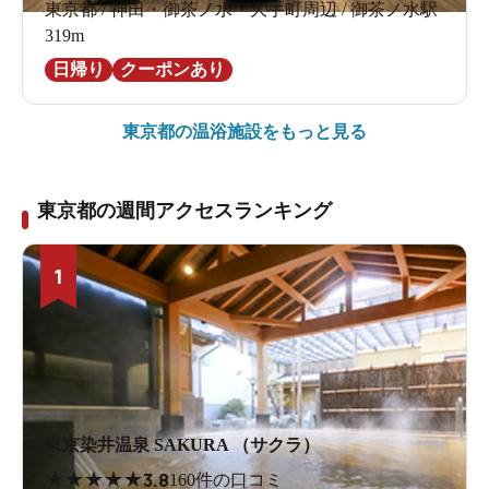
東京都 / 神田・御茶ノ水・大手町周辺 / 御茶ノ水駅
319m
日帰り
クーポンあり
東京都の
温浴施設をもっと見る
東京都の週間アクセスランキング
1
東京染井温泉 SAKURA （サクラ）
★
★
★
★
★
3.8
160件の口コミ