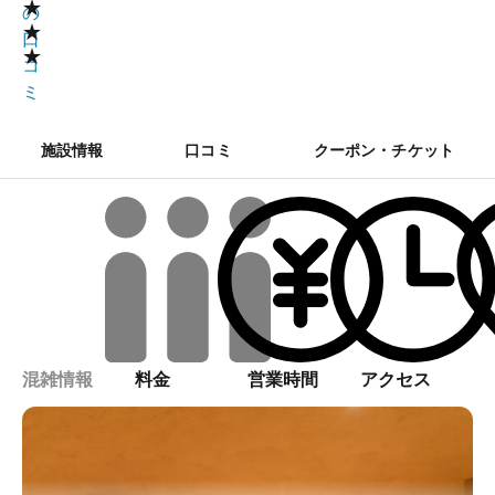
★
の
★
口
★
コ
ミ
施設情報
口コミ
クーポン・チケット
混雑情報
料金
営業時間
アクセス