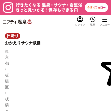
ログイン
履歴
メニュー
日帰り
おかえりサウナ板橋
東
京
都
/
板
橋
区
/
板
橋
本