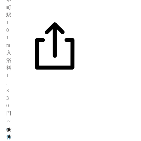
町
駅
1
0
1
m
入
浴
料
1
,
3
3
0
円
～
★
0
0
★
件