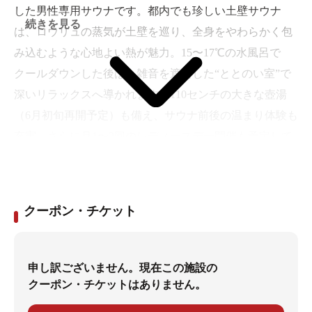
した男性専用サウナです。都内でも珍しい土壁サウナ
続きを見る
は、ロウリュの蒸気が土壁を巡り、全身をやわらかく包
み込むような心地よい熱が魅力。15〜17℃の水風呂で
クールダウンした後は、雑音を遮断した“ととのい室”で
深いリラックスへ導かれます。110センチの大きな壺湯
（6月初旬再開予定）も備え、サウナ前後の温まり体験も
充実。さらに月1〜2回のレディースデー開催も予定して
おり、幅広い方が利用しやすい癒しのサウナ空間です。
クーポン・チケット
申し訳ございません。現在この施設の
クーポン・チケットはありません。