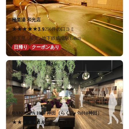
極楽湯 和光店
★
★
★
★
★
3.9
256件の口コミ
埼玉県 / 和光 / 地下鉄成増駅1.4km
日帰り
クーポンあり
RAKU SPA 1010 神田（らくスパ1010神田）
★
★
★
★
★
3.9
95件の口コミ