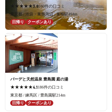
★
★
★
★
★
3.8
160件の口コミ
東京都 / 池袋・巣鴨周辺 / 巣鴨駅494m
日帰り
クーポンあり
バーデと天然温泉 豊島園 庭の湯
★
★
★
★
★
4.1
186件の口コミ
東京都 / 練馬区 / 豊島園駅214m
日帰り
クーポンあり