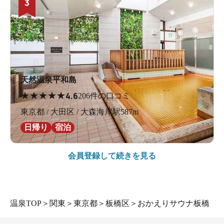
3
天然温泉平和島
★
★
★
★
★
4.6
206件の口コミ
東京都 / 大田区 / 大森海岸駅587m
日帰り
宿泊
会員登録して続きを見る
温泉TOP
＞
関東
＞
東京都
＞
板橋区
＞
おかえりサウナ板橋