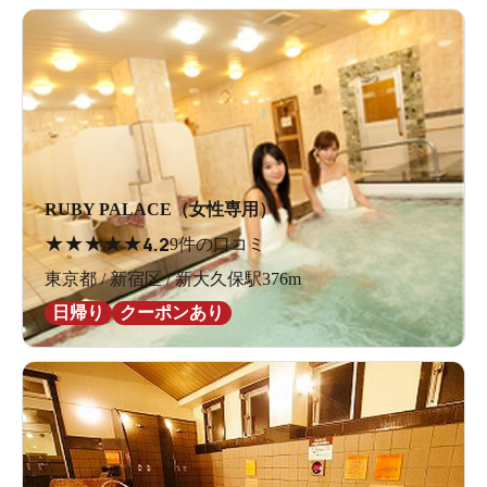
RUBY PALACE（女性専用）
★
★
★
★
★
4.2
9件の口コミ
東京都 / 新宿区 / 新大久保駅376m
日帰り
クーポンあり