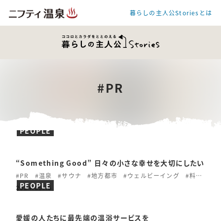
暮らしの主人公Storiesとは
#
PR
PEOPLE
“Something Good” 日々の小さな幸せを大切にしたい
#PR
#温泉
#サウナ
#地方都市
#ウェルビーイング
#料理
PEOPLE
2024.05.16
愛媛の人たちに最先端の温浴サービスを