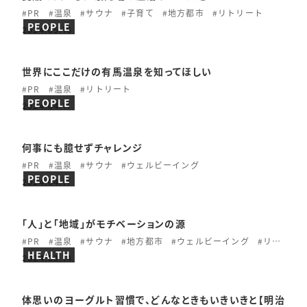
#PR
#温泉
#サウナ
#子育て
#地方都市
#リトリート
PEOPLE
2024.05.16
世界にここだけの有馬温泉を知ってほしい
#PR
#温泉
#リトリート
PEOPLE
2024.04.11
何事にも臆せずチャレンジ
#PR
#温泉
#サウナ
#ウェルビーイング
PEOPLE
2024.04.11
「人」と「地域」がモチベーションの源
#PR
#温泉
#サウナ
#地方都市
#ウェルビーイング
#リトリート
HEALTH
2024.03.14
体思いのヨーグルト習慣で、どんなときもいきいきと【明治