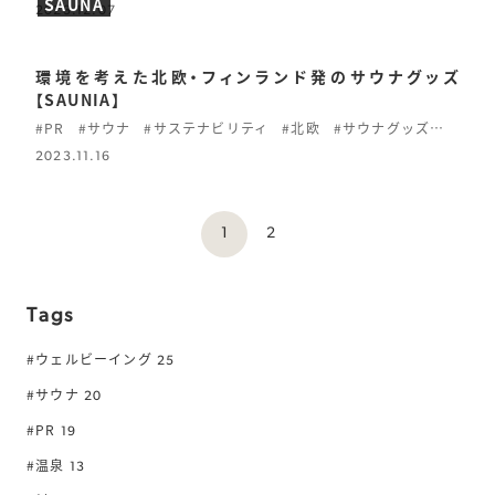
SAUNA
2023.12.07
環境を考えた北欧・フィンランド発のサウナグッズ
【SAUNIA】
#PR
#サウナ
#サステナビリティ
#北欧
#サウナグッズ
#自然
2023.11.16
1
2
Tags
#ウェルビーイング
25
#サウナ
20
#PR
19
#温泉
13