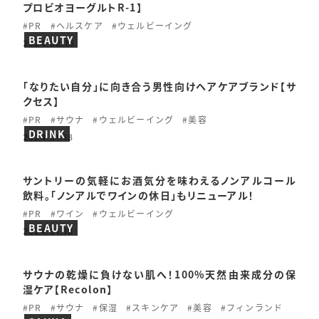
プロビオヨーグルトR-1】
#PR
#ヘルスケア
#ウェルビーイング
BEAUTY
2024.02.15
「なりたい自分」に向き合う男性向けヘアケアブランド【サ
クセス】
#PR
#サウナ
#ウェルビーイング
#美容
DRINK
2024.01.18
サントリーの気軽にお酒気分を味わえるノンアルコール
飲料。「ノンアルでワインの休日」もリニューアル！
#PR
#ワイン
#ウェルビーイング
BEAUTY
2024.01.18
サウナの乾燥に負けない肌へ！100%天然由来成分の保
湿ケア【Recolon】
#PR
#サウナ
#保湿
#スキンケア
#美容
#フィンランド