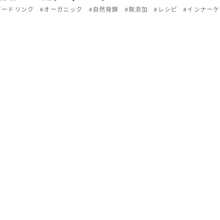
ガードリンク
#オーガニック
#自然発酵
#無添加
#レシピ
#インナー