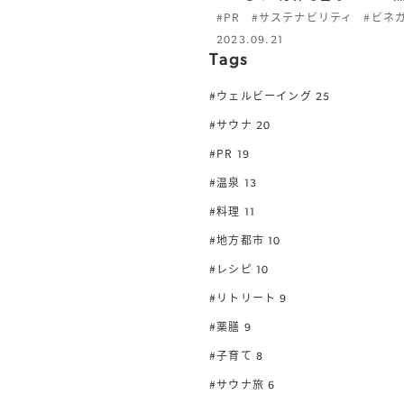
#PR
#サステナビリティ
#ビネ
2023.09.21
Tags
#ウェルビーイング
25
#サウナ
20
#PR
19
#温泉
13
#料理
11
#地方都市
10
#レシピ
10
#リトリート
9
#薬膳
9
#子育て
8
#サウナ旅
6