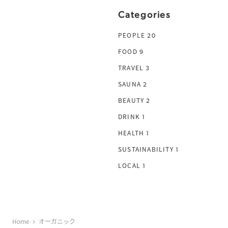
Categories
PEOPLE
20
FOOD
9
TRAVEL
3
SAUNA
2
BEAUTY
2
DRINK
1
HEALTH
1
SUSTAINABILITY
1
LOCAL
1
Home
オーガニック