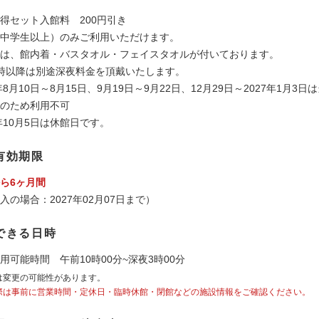
得セット入館料　200円引き

中学生以上）のみご利用いただけます。

は、館内着・バスタオル・フェイスタオルが付いております。

時以降は別途深夜料金を頂戴いたします。

年8月10日～8月15日、9月19日～9月22日、12月29日～2027年1月3日
のため利用不可

6年10月5日は休館日です。
有効期限
ら6ヶ月間
入の場合：2027年02月07日まで）
できる日時
用可能時間　午前10時00分~深夜3時00分
は変更の可能性があります。
際は事前に営業時間・定休日・臨時休館・閉館などの施設情報をご確認ください。