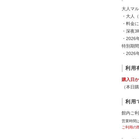
大人マル
・大人（
・料金に
・深夜3
・2026
特別期間
・202
利用
購入日か
（本日購
利用
館内ご利
営業時間
ご利用の