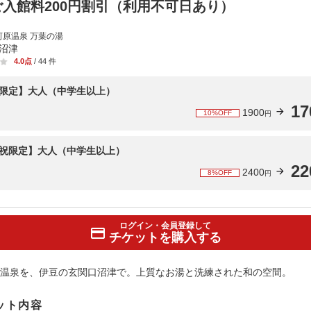
ご入館料200円割引（利用不可日あり）
河原温泉 万葉の湯
 沼津
4.0点
/ 44 件
限定】大人（中学生以上）
17
1900
10%OFF
円
祝限定】大人（中学生以上）
22
2400
8%OFF
円
ログイン・会員登録して
チケットを購入する
温泉を、伊豆の玄関口沼津で。上質なお湯と洗練された和の空間。
ット内容