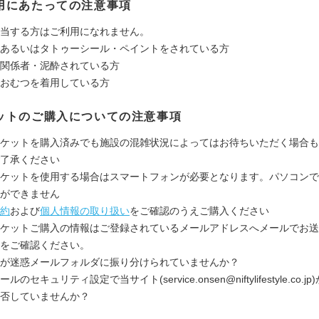
用にあたっての注意事項
当する方はご利用になれません。

あるいはタトゥーシール・ペイントをされている方

関係者・泥酔されている方

おむつを着用している方
ットのご購入についての注意事項
ケットを購入済みでも施設の混雑状況によってはお待ちいただく場合も
了承ください
ケットを使用する場合はスマートフォンが必要となります。パソコンで
ができません
約
および
個人情報の取り扱い
をご確認のうえご購入ください
ケットご購入の情報はご登録されているメールアドレスへメールでお送
をご確認ください。
が迷惑メールフォルダに振り分けられていませんか？
のセキュリティ設定で当サイト(service.onsen@niftylifestyle.co.j
否していませんか？