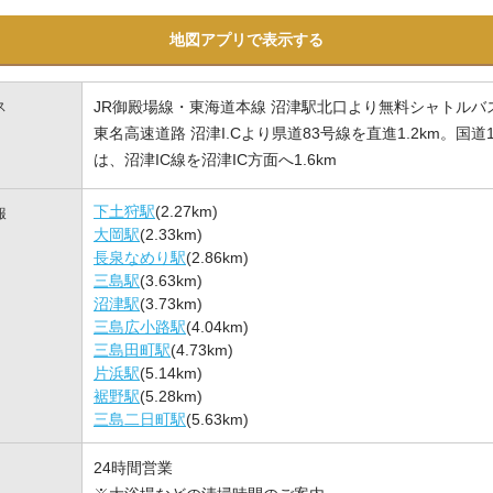
地図アプリで表示する
JR御殿場線・東海道本線 沼津駅北口より無料シャトルバ
ス
東名高速道路 沼津I.Cより県道83号線を直進1.2km。国道
は、沼津IC線を沼津IC方面へ1.6km
下土狩駅
(2.27km)
報
大岡駅
(2.33km)
長泉なめり駅
(2.86km)
三島駅
(3.63km)
沼津駅
(3.73km)
三島広小路駅
(4.04km)
三島田町駅
(4.73km)
片浜駅
(5.14km)
裾野駅
(5.28km)
三島二日町駅
(5.63km)
24時間営業