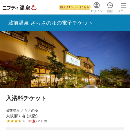
購入済チケットはこちら
ログイン
履歴
メニュー
蔵前温泉 さらさのゆの電子チケット
入浴料チケット
蔵前温泉 さらさのゆ
大阪府 / 堺 (大阪)
3.9点
/ 208 件