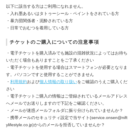
以下に該当する方はご利用になれません。

・入れ墨あるいはタトゥーシール・ペイントをされている方

・暴力団関係者・泥酔されている方

・日常でおむつを着用している方
チケットのご購入についての注意事項
・電子チケットを購入済みでも施設の混雑状況によってはお待ち
いただく場合もありますことをご了承ください
・電子チケットを使用する場合はスマートフォンが必要となりま
す。パソコンですと使用することができません
・
利用規約
および
個人情報の取り扱い
をご確認のうえご購入くだ
さい
・電子チケットご購入の情報はご登録されているメールアドレス
へメールでお送りしますので下記をご確認ください。
・メールが迷惑メールフォルダに振り分けられていませんか？
・携帯メールのセキュリティ設定で当サイト(service.onsen@nift
ylifestyle.co.jp)からのメールを拒否していませんか？