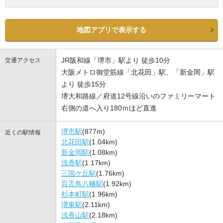
地図アプリで表示する
JR阪和線「堺市」駅より 徒歩10分
交通アクセス
大阪メトロ御堂筋線「北花田」駅、「新金岡」駅
より 徒歩15分
堺大和路線／府道12号線沿いのファミリーマート
右側の道へ入り180ｍほど直進
堺市駅
(877m)
近くの駅情報
北花田駅
(1.04km)
新金岡駅
(1.08km)
浅香駅
(1.17km)
三国ケ丘駅
(1.76km)
百舌鳥八幡駅
(1.92km)
杉本町駅
(1.96km)
堺東駅
(2.11km)
浅香山駅
(2.18km)