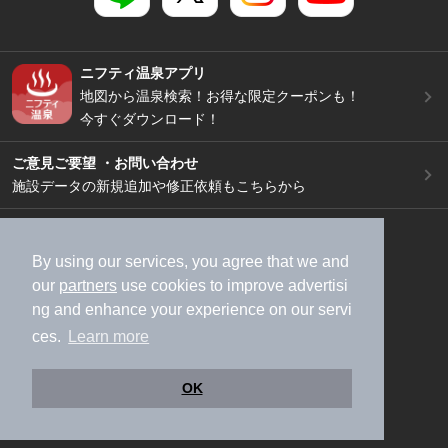
ニフティ温泉アプリ
地図から温泉検索！お得な限定クーポンも！
今すぐダウンロード！
ご意見ご要望 ・お問い合わせ
施設データの新規追加や修正依頼もこちらから
スマートフォン
/
PC
加盟店募集（資料請求）
広告出稿のご案内
By using our services, you agree that we and
By using our services, you agree that we and
our
our
partners
partners
use cookies to improve advertisi
use cookies to improve advertisi
利用規約
ライフスタイルMEMBERS+規約
ng and enhance your experience on our servi
ng and enhance your experience on our servi
特定商取引法に基づく表記
ヘルプ
採用情報
ces.
ces.
Learn more
Learn more
運営会社
個人情報保護ポリシー
©NIFTY Lifestyle Co., Ltd.
OK
OK