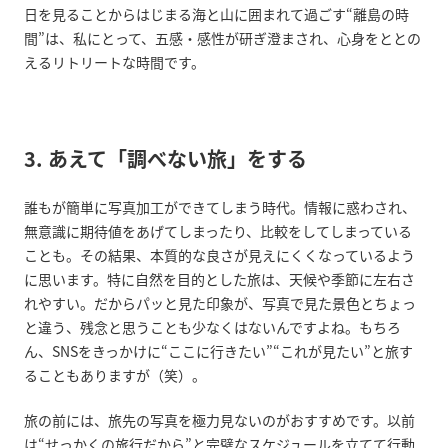
日を見ることからはじまる海と山に囲まれて過ごす“離島の時
間”は、私にとって、五感・感性が研ぎ澄まされ、心身をととの
えるリトリートな時間です。
3.
あえて「調べない旅」をする
誰もが簡単に写真加工ができてしまう時代。情報に惑わされ、
無意識に期待値をあげてしまったり、比較をしてしまっている
ことも。その結果、本質的な良さが見えにくくなっているよう
に思います。特に自然を目的とした旅は、天候や季節に左右さ
れやすい。だからパッと見た印象が、写真で見た景色とちょっ
と違う、残念と思うことも少なくはないんですよね。もちろ
ん、SNSをきっかけに“ここに行きたい”“これが見たい”と旅す
ることもありますが（笑）。
旅の前には、旅先の写真を極力見ないのがおすすめです。以前
は“せっかくの旅行だから”と完璧なスケジュールを立てて行動