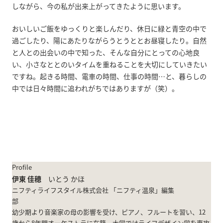
しながら、今の私が出来上がってきたように思います。
おいしいご飯をゆっくりと楽しんだり、休日に緑と青空の中で
過ごしたり、陽にあたりながらうとうととお昼寝したり。自然
と人との出会いの中で知った、そんな自分にとっての心地良
い、小さなととのいタイムを重ねることを大切にしていきたい
ですね。起きる時間、電車の時間、仕事の時間…と、暮らしの
中では日々時間に追われがちではありますが（笑）。
Profile
伊東 佳穂
いとう かほ
ニフティライフスタイル株式会社 「ニフティ温泉」編集
部
幼少期より音楽家の母の影響を受け、ピアノ、フルートを習い、12
歳から8年間オーケストラに在籍。大学ではライフデザイン学を専攻