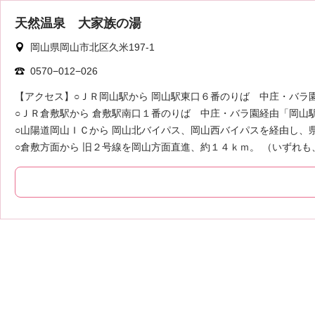
天然温泉 大家族の湯
岡山県岡山市北区久米197-1
0570−012−026
【アクセス】○ＪＲ岡山駅から 岡山駅東口６番のりば 中庄・バラ
○ＪＲ倉敷駅から 倉敷駅南口１番のりば 中庄・バラ園経由「岡山
○山陽道岡山ＩＣから 岡山北バイパス、岡山西バイパスを経由し、県
○倉敷方面から 旧２号線を岡山方面直進、約１４ｋｍ。 （いずれ