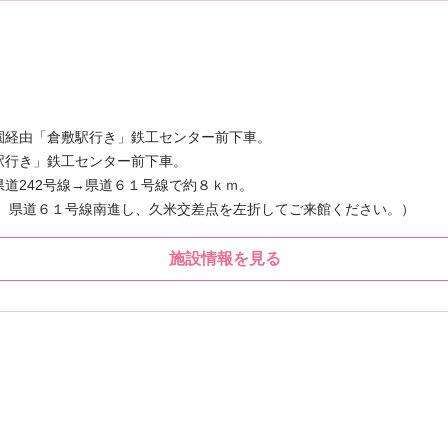
園経由「倉敷駅行き」鉄工センター前下車。
駅行き」鉄工センター前下車。
道242号線→県道６１号線で約８ｋｍ。
も、県道６１号線南進し、久米交差点を左折してご来館ください。）
施設情報を見る