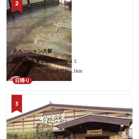
2
あみーシャン大飯
★
★
★
★
★
2.5
13件の口コミ
福井県 / 若狭 / 若狭本郷駅1.1km
日帰り
3