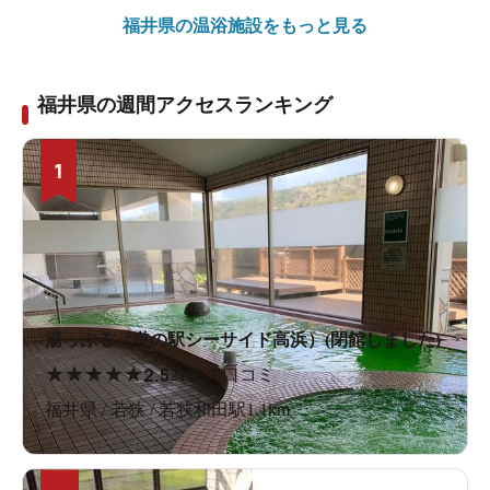
福井県の
温浴施設をもっと見る
福井県の週間アクセスランキング
1
湯っぷる（道の駅シーサイド高浜）(閉館しました)
★
★
★
★
★
2.5
21件の口コミ
福井県 / 若狭 / 若狭和田駅1.1km