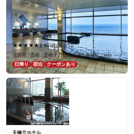
亀の井ホテル 彦根
★
★
★
★
★
2.9
27件の口コミ
滋賀県 / 彦根 / 彦根千乃松原温泉 / 彦根駅2.1km
日帰り
宿泊
クーポンあり
天橋立ホテル