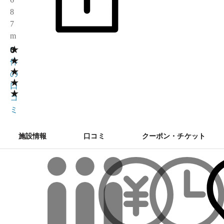
8
7
m
★
0
0
★
件
★
の
★
口
★
コ
ミ
施設情報
口コミ
クーポン・チケット