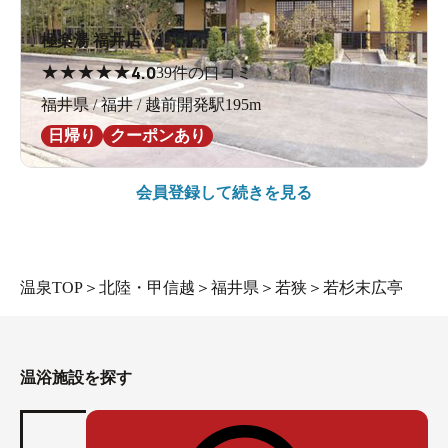
極楽湯 福井店
★
★
★
★
★
4.0
39件の口コミ
福井県 / 福井 / 越前開発駅195m
日帰り
クーポンあり
会員登録して続きを見る
温泉TOP
＞
北陸・甲信越
＞
福井県
＞
若狭
＞
若杉末広亭
温浴施設を探す