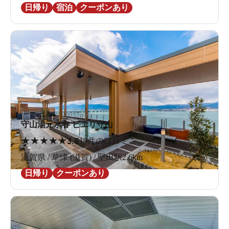
日帰り
宿泊
クーポンあり
守山湯元水春 ピエリ守山
★
★
★
★
★
3.8
19件の口コミ
滋賀県 / 草津 (滋賀) / 堅田駅2.6km
日帰り
クーポンあり