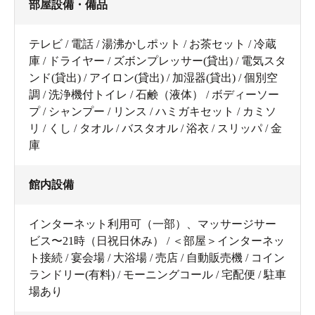
部屋設備・備品
テレビ / 電話 / 湯沸かしポット / お茶セット / 冷蔵
庫 / ドライヤー / ズボンプレッサー(貸出) / 電気スタ
ンド(貸出) / アイロン(貸出) / 加湿器(貸出) / 個別空
調 / 洗浄機付トイレ / 石鹸（液体） / ボディーソー
プ / シャンプー / リンス / ハミガキセット / カミソ
リ / くし / タオル / バスタオル / 浴衣 / スリッパ / 金
庫
館内設備
インターネット利用可（一部）、マッサージサー
ビス〜21時（日祝日休み） / ＜部屋＞インターネッ
ト接続 / 宴会場 / 大浴場 / 売店 / 自動販売機 / コイン
ランドリー(有料) / モーニングコール / 宅配便 / 駐車
場あり