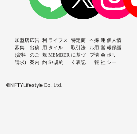
加盟店
広告
利
ライフス
特定商
ヘ
採
運
個人情
募集
出稿
用
タイル
取引法
ル
用
営
報保護
(資料
のご
規
MEMBER
に基づ
プ
情
会
ポリ
請求)
案内
約
S+規約
く表記
報
社
シー
©NIFTY Lifestyle Co., Ltd.