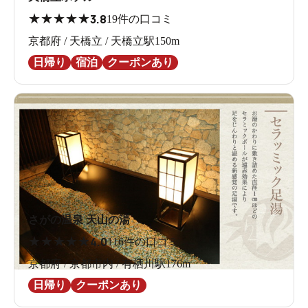
★
★
★
★
★
3.8
19件の口コミ
京都府 / 天橋立 / 天橋立駅150m
日帰り
宿泊
クーポンあり
さがの温泉 天山の湯
★
★
★
★
★
4.0
116件の口コミ
京都府 / 京都市内 / 有栖川駅176m
日帰り
クーポンあり