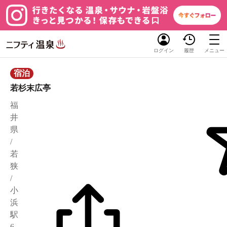
ログイン
履歴
メニュー
宿泊
若杉末広亭
福
井
県
/
若
狭
/
小
浜
駅
6