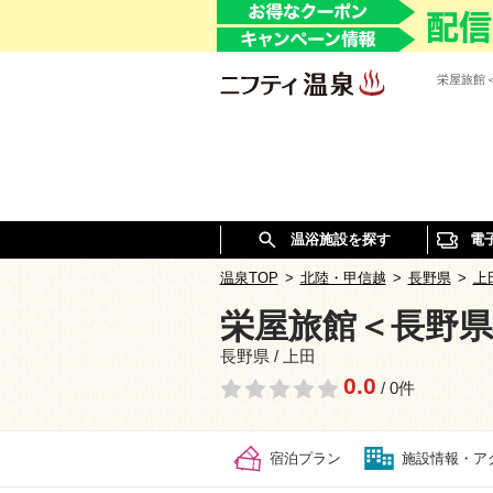
栄屋旅館
温浴施設を探す
電
温泉TOP
>
北陸・甲信越
>
長野県
>
上
栄屋旅館＜長野県
長野県 / 上田
0.0
/ 0件
宿泊プラン
施設情報・ア