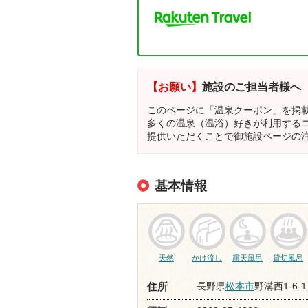
【お願い】
施設のご担当者様へ
このページに「温泉クーポン」を掲
多くの温泉（温浴）好きが利用する
提供いただくことで御施設ページの
基本情報
天然
かけ流し
露天風呂
貸切風呂
長野県
松本市
野溝西1-6-1
住所