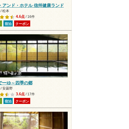
・アンド・ホテル 信州健康ランド
/ 松本
4.6点
/ 16件
り
宿泊
クーポン
でーゆ～四季の郷
/ 安曇野
3.6点
/ 17件
り
宿泊
クーポン