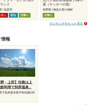
・アンド・ホテル 信州
北八ヶ岳松原湖温泉 八峰の
康ランド
湯（ヤッホーの湯）
 / 塩尻市
長野県 / 南佐久郡小海町
ーポン
宿泊
日帰り
日帰り
ランキングをもっと見る
ィ情報
長野・上田】往路は上
鉄利用で別所温泉...
県下高井郡木島平村往郷155