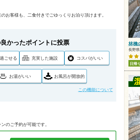
在のお客様も、二食付きでごゆっくりお泊り頂けます。
の良かったポイントに投票
林檎
長野県 
過ごせる
充実した施設
コスパがいい
日帰
お湯がいい
お風呂が開放的
この機能について
ランのご予約が可能です。