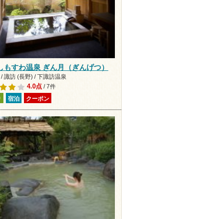
しもすわ温泉 ぎん月（ぎんげつ）
/ 諏訪 (長野) / 下諏訪温泉
4.0点
/ 7件
り
宿泊
クーポン