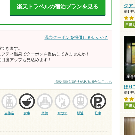
クア
楽天トラベルの宿泊プランを見る
長野県 
日帰
温泉クーポンを提供しませんか？
載できます。
ニフティ温泉でクーポンを提供してみませんか！
注目度アップも見込めます！
掲載情報に誤りがある場合はこちら
ほり
長野県 
日帰
岩盤浴
食事
休憩
サウナ
駅近
駐車