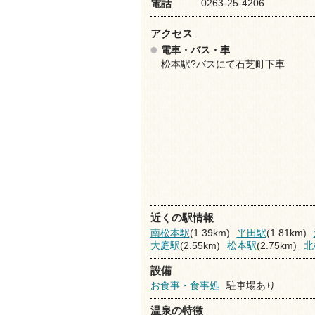
0263-25-4206
電話
アクセス
電車・バス・車
松本駅?バスにて石芝町下車
近くの駅情報
南松本駅
(1.39km)
平田駅
(1.81km)
大庭駅
(2.55km)
松本駅
(2.75km)
北
設備
お食事・食事処
駐車場あり
温泉の特徴