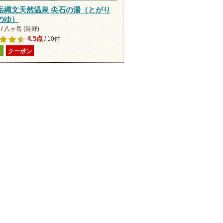
岳縄文天然温泉 尖石の湯（とがり
のゆ）
/ 八ヶ岳 (長野)
4.5点
/ 10件
り
クーポン