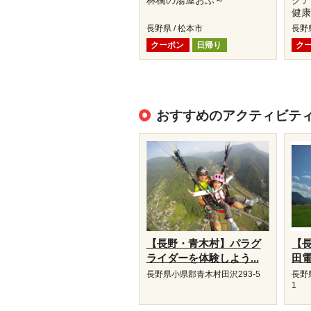
林檎の湯屋おぶ～
クア
健
長野県 / 松本市
長野県
クーポン
日帰り
ク
おすすめのアクティビテ
【長野・青木村】パラグ
【
ライダーを体験しよう...
田電
長野県小県郡青木村田沢293-5
長野
1