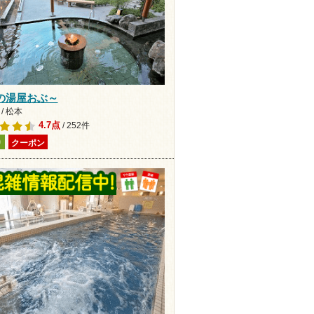
の湯屋おぶ～
/ 松本
4.7点
/ 252件
り
クーポン