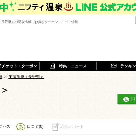
＜長野県＞の温泉情報、お得なクーポン、口コミ情報
子チケット・クーポン
特集・ニュース
ランキン
田
>
栄屋旅館＜長野県＞
＞
口
クセス
口コミ(0)
温泉レポート