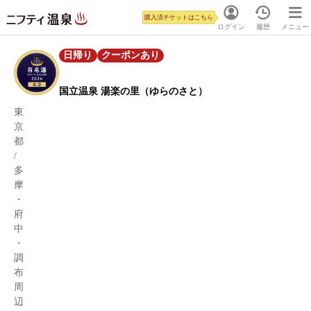
購入済チケットはこちら
ログイン
履歴
メニュー
日帰り
クーポンあり
国立温泉 湯楽の里（ゆらのさと）
東
京
都
/
多
摩
・
府
中
・
調
布
周
辺