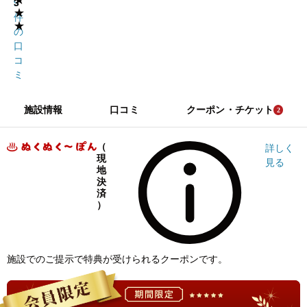
3
9
★
件
★
の
口
コ
ミ
施設情報
口コミ
クーポン・チケット
2
（
詳しく
現
見る
地
決
済
）
施設でのご提示で特典が受けられるクーポンです。