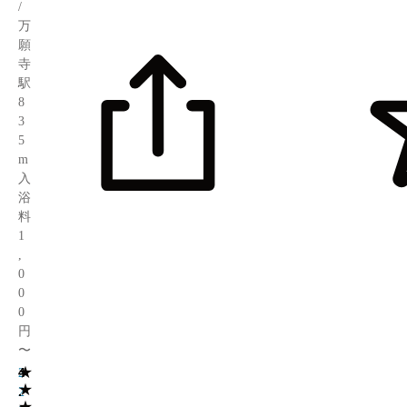
/
万
願
寺
駅
8
3
5
m
入
浴
料
1
,
0
0
0
円
〜
★
4
2
★
.
2
★