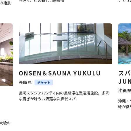
も叶う、街の新しい居場所
ナと共
の絶景
ONSEN＆SAUNA YUKULU
スパ
JU
長崎県
チケット
沖縄
長崎スタジアムシティ内の長期滞在型温浴施設。多彩
な寛ぎが叶うお洒落な次世代スパ
沖縄・
緑が織
大級の