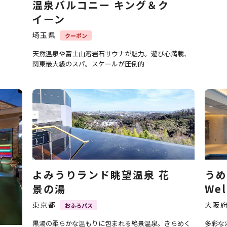
温泉バルコニー キング＆ク
イーン
埼玉県
クーポン
天然温泉や富士山溶岩石サウナが魅力。遊び心満載、
関東最大級のスパ。スケールが圧倒的
よみうりランド眺望温泉 花
うめ
景の湯
Wel
東京都
大阪
おふろパス
黒湯の柔らかな温もりに包まれる絶景温泉。きらめく
多彩な