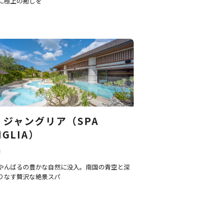
に極上の癒しを
 ジャングリア（SPA
NGLIA）
県
やんばるの豊かな自然に没入。南国の青空と深
りなす贅沢な絶景スパ