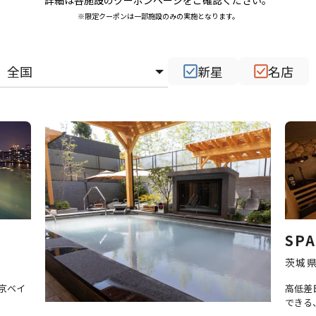
※限定クーポンは一部施設のみの実施となります。
新星
名店
SP
茨城
京ベイ
高低差
できる