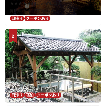
★
★
★
★
★
4.7
252件の口コミ
長野県 / 松本 / 平田駅1.9km
日帰り
クーポンあり
2
クア・アンド・ホテル 信州健康ランド
★
★
★
★
★
4.6
16件の口コミ
長野県 / 松本 / 村井駅424m
日帰り
宿泊
クーポンあり