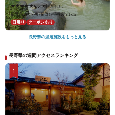
★
★
★
★
★
4.5
10件の口コミ
長野県 / 八ヶ岳 (長野) / 青柳駅9.1km
日帰り
クーポンあり
長野県の
温浴施設をもっと見る
長野県の週間アクセスランキング
1
林檎の湯屋おぶ～