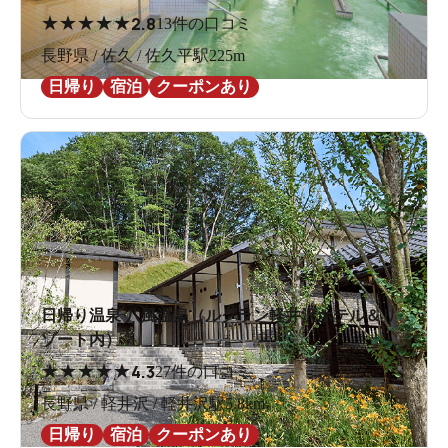
★
★
★
★
★
2.8
13件の口コミ
長野県 / 佐久 / 佐久平駅225m
日帰り
宿泊
クーポンあり
日帰り温泉 八風温泉（ルグラン軽井沢ホテル＆リ
ゾート内）
★
★
★
★
★
4.3
27件の口コミ
長野県 / 軽井沢 / 軽井沢駅5.8km
日帰り
宿泊
クーポンあり