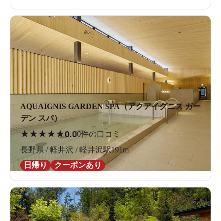
AQUAIGNIS GARDEN SPA（アクアイグニス ガー
デン スパ）
★
★
★
★
★
0.0
0件の口コミ
長野県 / 軽井沢 / 軽井沢駅191m
日帰り
クーポンあり