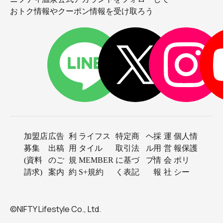
おトク情報やクーポン情報を受け取ろう
加盟店
広告
利
ライフス
特定商
ヘ
採
運
個人情
募集
出稿
用
タイル
取引法
ル
用
営
報保護
(資料
のご
規
MEMBER
に基づ
プ
情
会
ポリ
請求)
案内
約
S+規約
く表記
報
社
シー
©NIFTY Lifestyle Co., Ltd.