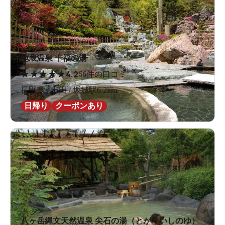
地蔵温泉 十福の湯
★
★
★
★
★
4.2
66件の口コミ
長野県 / 上田 / 坂城駅6.2km
日帰り
クーポンあり
八ヶ岳縄文天然温泉 尖石の湯（とがりいしのゆ）