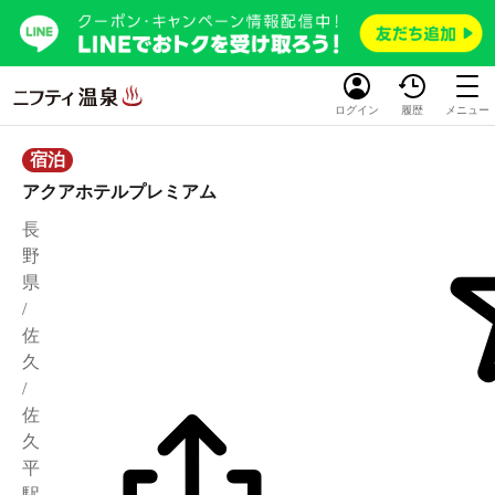
ログイン
履歴
メニュー
宿泊
アクアホテルプレミアム
長
野
県
/
佐
久
/
佐
久
平
駅