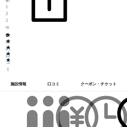
1
2
2
m
★
0
0
★
件
★
の
★
口
★
コ
ミ
施設情報
口コミ
クーポン・チケット