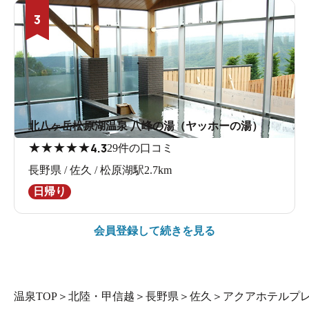
3
北八ヶ岳松原湖温泉 八峰の湯（ヤッホーの湯）
★
★
★
★
★
4.3
29件の口コミ
長野県 / 佐久 / 松原湖駅2.7km
日帰り
会員登録して続きを見る
温泉TOP
＞
北陸・甲信越
＞
長野県
＞
佐久
＞
アクアホテルプ