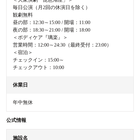
毎日公演（月2回の休演日を除く）
観劇無料
昼の部：12:30～15:00 / 開場：11:00
夜の部：18:30～21:00 / 開場：18:00
＜ボディケア『璃楽』＞
営業時間：12:00～24:30（最終受付：23:00）
＜宿泊＞
チェックイン：15:00～
チェックアウト：10:00
毛布のように掛けて使うこともできるブランケットガウ
ン
休業日
ラドン温泉から自動ロウリュウサウナまで楽しめる温泉
フロア
年中無休
4階建てのビルの2階が男性用、4階が女性用の大浴場に
なっています。
公式情報
明るい脱衣所。自由に選べるロッカーは、コートも余裕
施設名