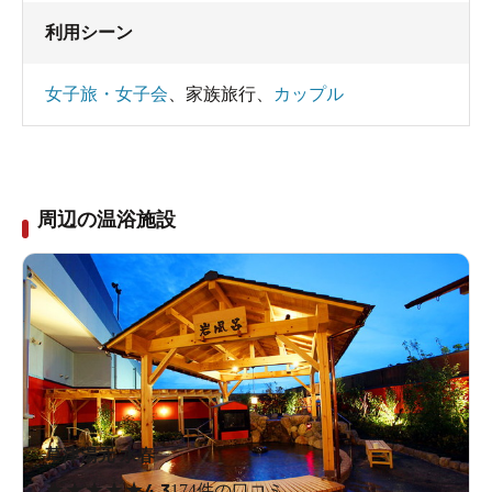
利用シーン
女子旅・女子会
、
家族旅行
、
カップル
周辺の温浴施設
サウナの本場フィンランド製のikiサウナ
草津湯元 水春
★
★
★
★
★
4.3
174件の口コミ