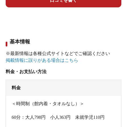
口コミを書く
コースは10時～25時（最終入場は24時）まで利用でき
て、館内着やタオルもセットになっている「フリータイ
ム」と、館内着・タオルなしで、60分か90分の利用を選
べる「時間制コース」の2種類。
基本情報
お得なのは絶対フリータイム。平日なら大人1,513円（税
※最新情報は各種公式サイトなどでご確認ください
込）で1日過ごすことができるんですよ。タオルセット・
掲載情報に誤りがある場合はこちら
館内着はそれぞれ220円（税込）。1,513円から440円引い
料金・お支払い方法
て、それを15時間フルに利用したと考えて15で割ると…
なんと1時間約72円！それでいて、温泉は入り放題、館内
料金
の施設は自由に使えるのですから、人気なのも当然です
よね。
＜時間制（館内着・タオルなし）＞
時間制コースは大人1時間693円（税込）なので約1/10！
60分：大人798円 小人363円 未就学児110円