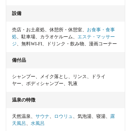
設備
売店・お土産処
、
休憩所・休憩室
、
お食事・食事
処
、
駐車場
、
カラオケルーム
、
エステ・マッサー
ジ
、
無料WI-FI
、
ドリンク・飲み物
、
漫画コーナー
備付品
空が露天風呂に映って気持ちいい～
高温サウナはサウナ好きに大人気のパワフルなikiサウ
シャンプー
、
メイク落とし
、
リンス
、
ドライ
ヤー
、
ボディシャンプー
、
乳液
ナ。自動ロウリュウ装置付きで、毎時00分に熱風が出て
きます。熱いのが苦手な人はミストサウナでのんびりし
温泉の特徴
てください。
天然温泉
、
サウナ
、
ロウリュ
、
気泡湯
、
寝湯
、
露
天風呂
、
水風呂