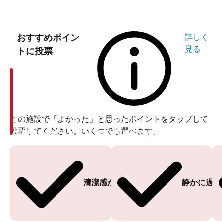
京都駅から電車と無料送迎バスで約30分
びわこ座があるのは滋賀県の大津市。最寄り駅はJR琵琶
湖線の瀬田駅になります。京都駅からは瀬田駅までは電
おすすめポイン
詳しく
車で18分、瀬田駅からは無料のシャトルバスを利用して
見る
トに投票
約5分と、滋賀県でありながら京都からのアクセスも便利
な場所にあります。
無料シャトルバスも1時間に3往復、路線バスの本数も多
この施設で「よかった」と思ったポイントをタップして
く、賑やかな瀬田の駅前はタクシーも捕まえやすいで
投票してください。いくつでも選べます。
投票ありがとうございます
投票ありがとうございます
す。いざとなったら、歩いても15分ほどで到着するの
で、アクセスに関してはあまり心配がいりません。
無料シャトルのバス乗り場が、瀬田駅前交番前というの
清潔感がある
静かに過ご
もなんとなく安心感がありますよね。