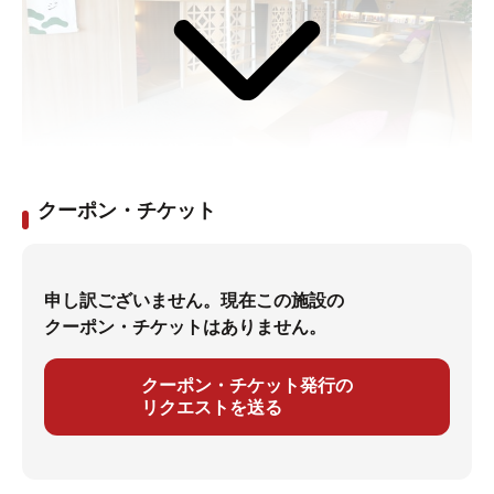
漫画から大衆演劇まで！エンタメスーパー銭湯「大津温
泉 おふろcafé びわこ座」
クーポン・チケット
さとちん / 2022年03月11日作成天然温泉＆サ活を楽しん
だあとは、おしゃれなカフェスペースでゆったり。しか
もリーズナブルな利用料金で、若い人を中心に大人気の
申し訳ございません。現在この施設の
おふろcafé びわこ座。でも、おふろcafé びわこ座は、年
クーポン・チケットはありません。
配の方たちも多く訪れているとか。
クーポン・チケット発行の
多くの人を魅了する、その秘密はいったい何？
リクエストを送る
突撃取材でわかった。おふろcafé びわこ座の魅力を紹介
します。