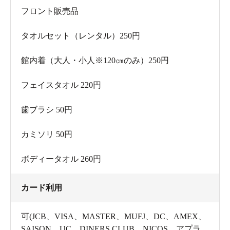
フロント販売品
タオルセット（レンタル）250円
フロントは劇場の入口のよう。ワクワクしちゃいます。
館内着（大人・小人※120㎝のみ）250円
フェイスタオル 220円
歯ブラシ 50円
カミソリ 50円
ボディータオル 260円
カード利用
フロント左手前にはお土産が揃っています。
可(JCB、VISA、MASTER、MUFJ、DC、AMEX、
館内着はゆったりして動きも楽なパジャマタイプ。寒い
SAISON、UC、DINERS CLUB、NICOS、アプラ