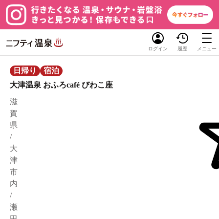
ログイン
履歴
メニュー
日帰り
宿泊
大津温泉 おふろcafé びわこ座
滋
賀
県
/
大
津
市
内
/
瀬
田