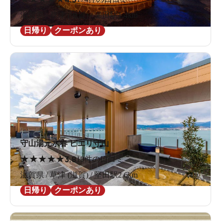
滋賀県 / 草津 (滋賀) / 瀬田駅1.4km
ミストサウナで体の隅々まで潤って！
日帰り
クーポンあり
サウナの横にあるボディシャワーは、マッサージ効果も
期待できます。
守山湯元水春 ピエリ守山
★
★
★
★
★
3.8
19件の口コミ
滋賀県 / 草津 (滋賀) / 堅田駅2.6km
日帰り
クーポンあり
水風呂の水温は17℃前後と入りやすい温度