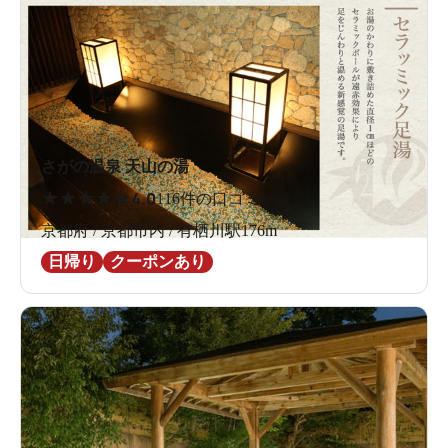
開放的な男性用の洗い場とプライバシーを重視した女性
用の洗い場。シャンプーやリンス、ボディソープも用意
されています。
さがの温泉 天山の湯
★
★
★
★
★
4.0
116件の口コミ
京都府 / 京都市内 / 有栖川駅176m
日帰り
クーポンあり
広々と使える男性用洗い場