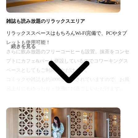
雑誌も読み放題のリラックスエリア
リラックススペースはもちろんWi-Fi完備で、PCやタブ
レットも使用可能！
続きを見る
さらに飲み放題のフリーコーヒーも設置。抹茶をコンセ
プトにカフェ&バーも併設しているのでコワーキングス
ペースとしてもご利用いただけます。
コミックや雑誌も約3000冊用意されていますので、お風
呂上りにもゆったり・快適にお過ごしいただけます。
また3Fにある「うたたね処 ゆめみごこち」には、TV付
きのリクライニングチェアや無料でご利用いただける
マッサージチェアがあります。