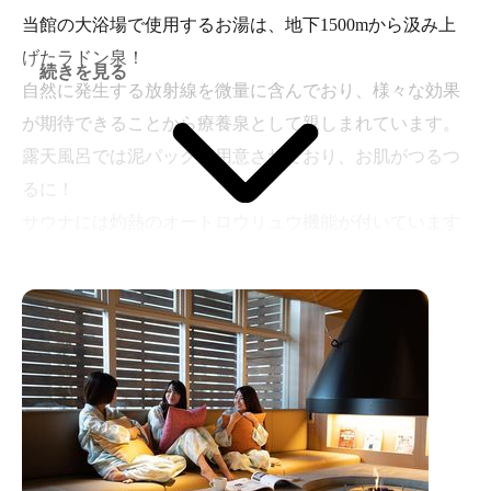
当館の大浴場で使用するお湯は、地下1500mから汲み上
げたラドン泉！
続きを見る
自然に発生する放射線を微量に含んでおり、様々な効果
が期待できることから療養泉として親しまれています。
露天風呂では泥パックも用意されており、お肌がつるつ
るに！
サウナには灼熱のオートロウリュウ機能が付いています
ので、大量に汗を流した後は水風呂でクールダウンして
サッパリしてください。
女性脱衣所にはTVやマッサージチェアも設置してあるぷ
ちプチリラックスコーナーもあります。