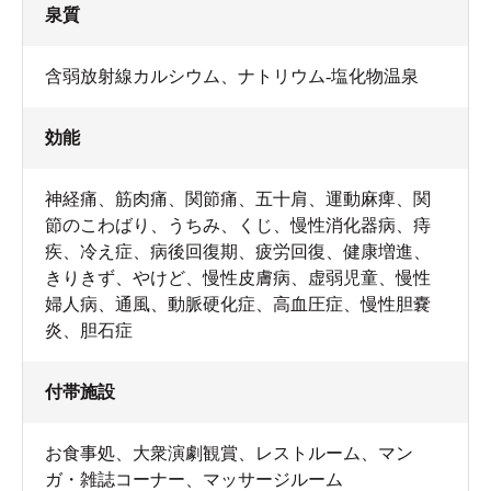
泉質
含弱放射線カルシウム、ナトリウム-塩化物温泉
効能
神経痛、筋肉痛、関節痛、五十肩、運動麻痺、関
バイブラバスとジェットバスが体のこりをほぐします。
節のこわばり、うちみ、くじ、慢性消化器病、痔
疾、冷え症、病後回復期、疲労回復、健康増進、
広い露天風呂はテレビもあって、いつまでも入っていら
きりきず、やけど、慢性皮膚病、虚弱児童、慢性
れます。自由に使える泥パックもありました。肌が驚く
婦人病、通風、動脈硬化症、高血圧症、慢性胆嚢
ほどツルツルになります！男性用の露天風呂にも泥パッ
炎、胆石症
クがあるので、肌荒れに悩んでいる人は試してみるべ
し！
付帯施設
お食事処、大衆演劇観賞、レストルーム、マン
ガ・雑誌コーナー、マッサージルーム