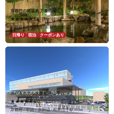
京都竹の郷温泉 万葉の湯
★
★
★
★
★
3.6
93件の口コミ
京都府 / 京都市内 / 京都竹の郷温泉 / 洛西口駅2.5km
日帰り
宿泊
クーポンあり
女性用洗い場は壁で仕切られているので、シャワーがか
かる心配もなし
スパ＆ホテル水春 松井山手
★
★
★
★
★
4.0
37件の口コミ
京都府 / 宇治・京田辺 / 松井山手駅393m