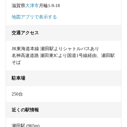
滋賀県
大津市
月輪1-9-18
地図アプリで表示する
交通アクセス
JR東海道本線 瀬田駅よりシャトルバスあり
名神高速道路 瀬田東ICより国道1号線経由、瀬田駅
女性用の脱衣所
そば
温泉は1500メートル地下から汲み上げた「古琵琶湖ラド
ンの湯」。全国でも7%しか湧出していない、とても珍し
駐車場
いラドンを豊富に含んだ温泉で、源泉が22.5℃と低いた
250台
め加温はしていますが、加水はしていない源泉100%の温
泉です。
近くの駅情報
ラドン温泉は皮膚から体に効果的な弱い放射線を取り込
瀬田駅
(965m)