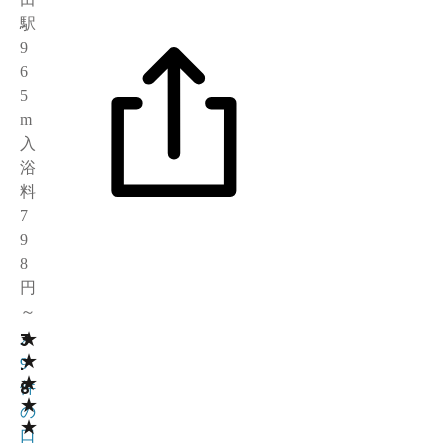
駅
9
6
5
m
入
浴
料
7
9
8
円
～
★
3
2
★
.
9
★
8
件
★
の
★
口