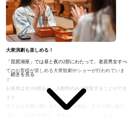
大衆演劇も楽しめる！
「琵琶湖座」では昼と夜の2部にわたって、老若男女すべ
てのお客様が楽しめる大衆観劇やショーが行われていま
続きを見る
す。
お座席は全100席あり、入館料のみで観覧することができ
ます。
古くから大衆に親しまれてきた演劇は、まさに笑いあり
涙あり！温泉+観劇で、身も心もリフレッシュしましょ
う。
また観劇後にゆっくりできる休憩スペースや、演者の方