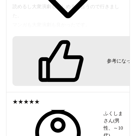
読めるし大衆演劇も楽しめると言うので行きまし
た。
マンガも大衆演劇も良かったです。
瀬田駅前交番の前がシャトルバス乗り場です。
ただ、小さいお子さんも夜遅くまでおられ、誰も
がというコンセプトなのでしょうがないとは思い
ますが、ゆったりくつろげるイメージのBGMが何
参考になった
も聞こえないぐらいのうるささに、もう少し長居
するつもりが早々に出てしまいました。
タイミングだったのかもしれませんが。
★
★
★
★
★
ふくしま
さん(
男
別の色のバスもありますが車体に大きく書かれた「びわ
性
、
～10
こ座」が目印
代
)