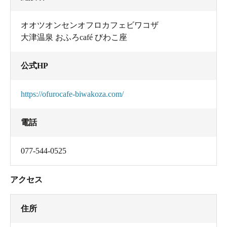
で入る大きなもの。中にアクセサリーや小物を置く棚が
あるのも嬉しいです。
オオツオンセンオフロカフェビワコザ
大津温泉 おふろcafé びわこ座
公式HP
https://ofurocafe-biwakoza.com/
電話
077-544-0525
アクセス
男性用の脱衣所
住所