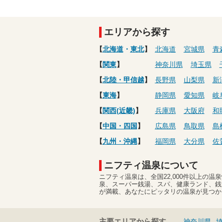
エリアから探す
【
北海道
・
東北
】
北海道
宮城県
青
【
関東
】
神奈川県
埼玉県
【
北陸・甲信越
】
長野県
山梨県
新
【
東海
】
静岡県
愛知県
岐
【
関西(近畿)
】
兵庫県
大阪府
和
【
中国・四国
】
広島県
鳥取県
島
【
九州・沖縄
】
福岡県
大分県
佐
ニフティ温泉について
ニフティ温泉は、全国22,000件以上の
泉、スーパー銭湯、スパ、健康ランド、銭
が満載、あなたにピッタリの温泉が見つか
主要エリアから探す
神奈川県