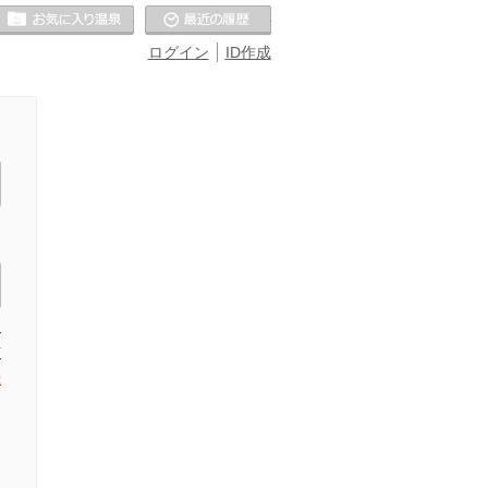
お気に入りの温泉
最近の履歴
ログイン
ID作成
た
信
録