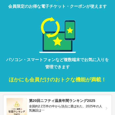
会員限定の
お得な
電子チケット・クーポンが
使えます
パソコン・
スマートフォン
など
複数端末で
お気に入りを
管理
できます
ほかにも
会員だけの
おトクな
機能が満載！
第20回ニフティ温泉年間ランキング2025
全国約2.2万件の中から頂点に選ばれた、2025年の人
気施設は…