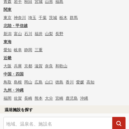
青森
岩手
秋田
宮城
山形
福島
関東
東京
神奈川
埼玉
千葉
茨城
栃木
群馬
北陸・甲信越
新潟
富山
石川
福井
山梨
長野
東海
愛知
岐阜
静岡
三重
近畿
大阪
兵庫
京都
滋賀
奈良
和歌山
中国・四国
鳥取
島根
岡山
広島
山口
徳島
香川
愛媛
高知
九州・沖縄
福岡
佐賀
長崎
熊本
大分
宮崎
鹿児島
沖縄
温浴施設を探す