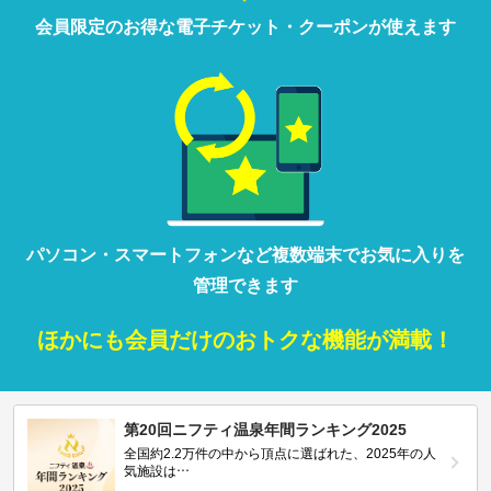
会員限定の
お得な
電子チケット・クーポンが
使えます
パソコン・
スマートフォン
など
複数端末で
お気に入りを
管理
できます
ほかにも
会員だけの
おトクな
機能が満載！
第20回ニフティ温泉年間ランキング2025
全国約2.2万件の中から頂点に選ばれた、2025年の人
気施設は…