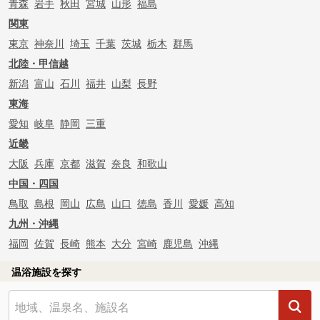
青森
岩手
秋田
宮城
山形
福島
関東
東京
神奈川
埼玉
千葉
茨城
栃木
群馬
北陸・甲信越
新潟
富山
石川
福井
山梨
長野
東海
愛知
岐阜
静岡
三重
近畿
大阪
兵庫
京都
滋賀
奈良
和歌山
中国・四国
鳥取
島根
岡山
広島
山口
徳島
香川
愛媛
高知
九州・沖縄
福岡
佐賀
長崎
熊本
大分
宮崎
鹿児島
沖縄
温浴施設を探す