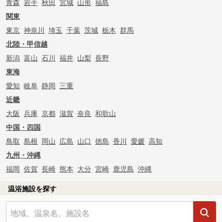
青森
岩手
秋田
宮城
山形
福島
関東
東京
神奈川
埼玉
千葉
茨城
栃木
群馬
北陸・甲信越
新潟
富山
石川
福井
山梨
長野
東海
愛知
岐阜
静岡
三重
近畿
大阪
兵庫
京都
滋賀
奈良
和歌山
中国・四国
鳥取
島根
岡山
広島
山口
徳島
香川
愛媛
高知
九州・沖縄
福岡
佐賀
長崎
熊本
大分
宮崎
鹿児島
沖縄
温浴施設を探す