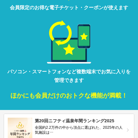
会員限定の
お得な
電子チケット・クーポンが
使えます
パソコン・
スマートフォン
など
複数端末で
お気に入りを
管理
できます
ほかにも
会員だけの
おトクな
機能が満載！
第20回ニフティ温泉年間ランキング2025
全国約2.2万件の中から頂点に選ばれた、2025年の人
気施設は…