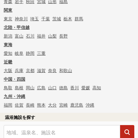
青森
岩手
秋田
宮城
山形
福島
関東
東京
神奈川
埼玉
千葉
茨城
栃木
群馬
北陸・甲信越
新潟
富山
石川
福井
山梨
長野
東海
愛知
岐阜
静岡
三重
近畿
大阪
兵庫
京都
滋賀
奈良
和歌山
中国・四国
鳥取
島根
岡山
広島
山口
徳島
香川
愛媛
高知
九州・沖縄
福岡
佐賀
長崎
熊本
大分
宮崎
鹿児島
沖縄
温浴施設を探す