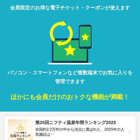
会員限定の
お得な
電子チケット・クーポンが
使えます
パソコン・
スマートフォン
など
複数端末で
お気に入りを
管理
できます
ほかにも
会員だけの
おトクな
機能が満載！
第20回ニフティ温泉年間ランキング2025
全国約2.2万件の中から頂点に選ばれた、2025年の人
気施設は…