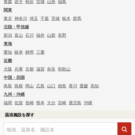
青森
岩手
秋田
宮城
山形
福島
関東
東京
神奈川
埼玉
千葉
茨城
栃木
群馬
北陸・甲信越
新潟
富山
石川
福井
山梨
長野
東海
愛知
岐阜
静岡
三重
近畿
大阪
兵庫
京都
滋賀
奈良
和歌山
中国・四国
鳥取
島根
岡山
広島
山口
徳島
香川
愛媛
高知
九州・沖縄
福岡
佐賀
長崎
熊本
大分
宮崎
鹿児島
沖縄
温浴施設を探す