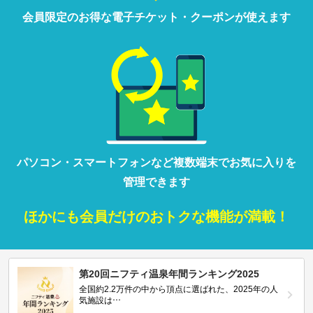
会員限定の
お得な
電子チケット・クーポンが
使えます
パソコン・
スマートフォン
など
複数端末で
お気に入りを
管理
できます
ほかにも
会員だけの
おトクな
機能が満載！
第20回ニフティ温泉年間ランキング2025
全国約2.2万件の中から頂点に選ばれた、2025年の人
気施設は…