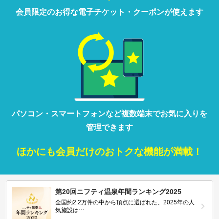
会員限定の
お得な
電子チケット・クーポンが
使えます
パソコン・
スマートフォン
など
複数端末で
お気に入りを
管理
できます
ほかにも
会員だけの
おトクな
機能が満載！
第20回ニフティ温泉年間ランキング2025
全国約2.2万件の中から頂点に選ばれた、2025年の人
気施設は…