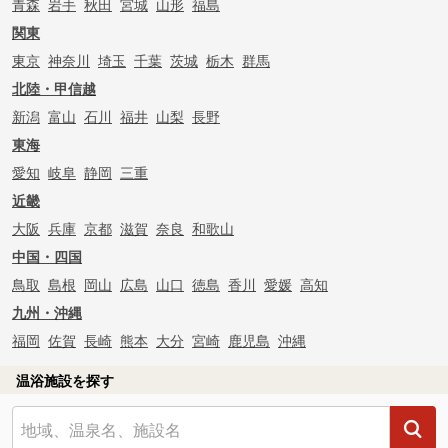
青森
岩手
秋田
宮城
山形
福島
関東
東京
神奈川
埼玉
千葉
茨城
栃木
群馬
北陸・甲信越
新潟
富山
石川
福井
山梨
長野
東海
愛知
岐阜
静岡
三重
近畿
大阪
兵庫
京都
滋賀
奈良
和歌山
中国・四国
鳥取
島根
岡山
広島
山口
徳島
香川
愛媛
高知
九州・沖縄
福岡
佐賀
長崎
熊本
大分
宮崎
鹿児島
沖縄
温浴施設を探す