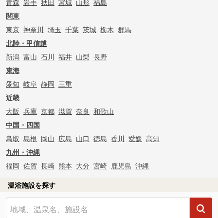
青森
岩手
秋田
宮城
山形
福島
関東
東京
神奈川
埼玉
千葉
茨城
栃木
群馬
北陸・甲信越
新潟
富山
石川
福井
山梨
長野
東海
愛知
岐阜
静岡
三重
近畿
大阪
兵庫
京都
滋賀
奈良
和歌山
中国・四国
鳥取
島根
岡山
広島
山口
徳島
香川
愛媛
高知
九州・沖縄
福岡
佐賀
長崎
熊本
大分
宮崎
鹿児島
沖縄
温浴施設を探す