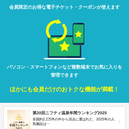
会員限定の
お得な
電子チケット・クーポンが
使えます
パソコン・
スマートフォン
など
複数端末で
お気に入りを
管理
できます
ほかにも
会員だけの
おトクな
機能が満載！
第20回ニフティ温泉年間ランキング2025
全国約2.2万件の中から頂点に選ばれた、2025年の人
気施設は…