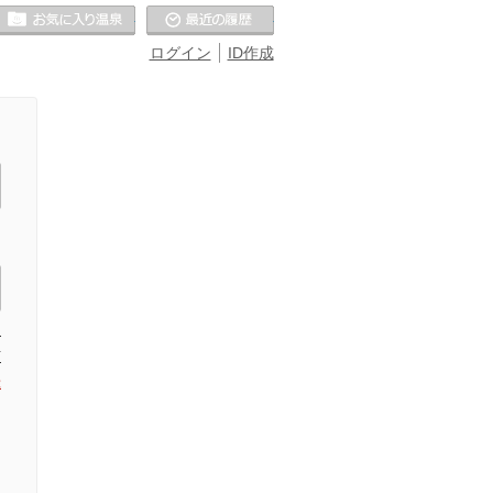
お気に入りの温泉
最近の履歴
ログイン
ID作成
た
信
録