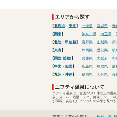
エリアから探す
【
北海道
・
東北
】
北海道
宮城県
青
【
関東
】
神奈川県
埼玉県
【
北陸・甲信越
】
長野県
山梨県
新
【
東海
】
静岡県
愛知県
岐
【
関西(近畿)
】
兵庫県
大阪府
和
【
中国・四国
】
広島県
鳥取県
島
【
九州・沖縄
】
福岡県
大分県
佐
ニフティ温泉について
ニフティ温泉は、全国22,000件以上の
泉、スーパー銭湯、スパ、健康ランド、銭
が満載、あなたにピッタリの温泉が見つか
主要エリアから探す
神奈川県