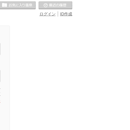
お気に入りの温泉
最近の履歴
ログイン
ID作成
た
信
録