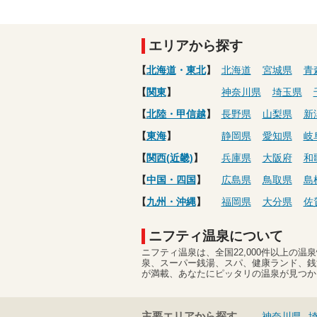
エリアから探す
【
北海道
・
東北
】
北海道
宮城県
青
【
関東
】
神奈川県
埼玉県
【
北陸・甲信越
】
長野県
山梨県
新
【
東海
】
静岡県
愛知県
岐
【
関西(近畿)
】
兵庫県
大阪府
和
【
中国・四国
】
広島県
鳥取県
島
【
九州・沖縄
】
福岡県
大分県
佐
ニフティ温泉について
ニフティ温泉は、全国22,000件以上の
泉、スーパー銭湯、スパ、健康ランド、銭
が満載、あなたにピッタリの温泉が見つか
主要エリアから探す
神奈川県