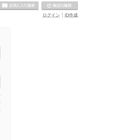
お気に入りの温泉
最近の履歴
ログイン
ID作成
た
信
録