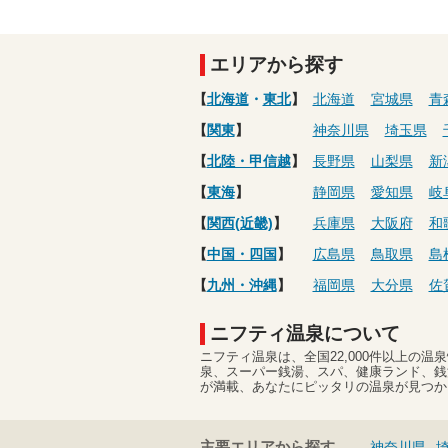
エリアから探す
【
北海道
・
東北
】
北海道
宮城県
青
【
関東
】
神奈川県
埼玉県
【
北陸・甲信越
】
長野県
山梨県
新
【
東海
】
静岡県
愛知県
岐
【
関西(近畿)
】
兵庫県
大阪府
和
【
中国・四国
】
広島県
鳥取県
島
【
九州・沖縄
】
福岡県
大分県
佐
ニフティ温泉について
ニフティ温泉は、全国22,000件以上の
泉、スーパー銭湯、スパ、健康ランド、銭
が満載、あなたにピッタリの温泉が見つか
主要エリアから探す
神奈川県