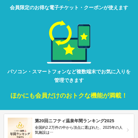
会員限定の
お得な
電子チケット・クーポンが
使えます
パソコン・
スマートフォン
など
複数端末で
お気に入りを
管理
できます
ほかにも
会員だけの
おトクな
機能が満載！
第20回ニフティ温泉年間ランキング2025
全国約2.2万件の中から頂点に選ばれた、2025年の人
気施設は…