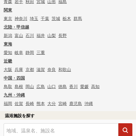
青森
岩手
秋田
宮城
山形
福島
関東
東京
神奈川
埼玉
千葉
茨城
栃木
群馬
北陸・甲信越
新潟
富山
石川
福井
山梨
長野
東海
愛知
岐阜
静岡
三重
近畿
大阪
兵庫
京都
滋賀
奈良
和歌山
中国・四国
鳥取
島根
岡山
広島
山口
徳島
香川
愛媛
高知
九州・沖縄
福岡
佐賀
長崎
熊本
大分
宮崎
鹿児島
沖縄
温浴施設を探す