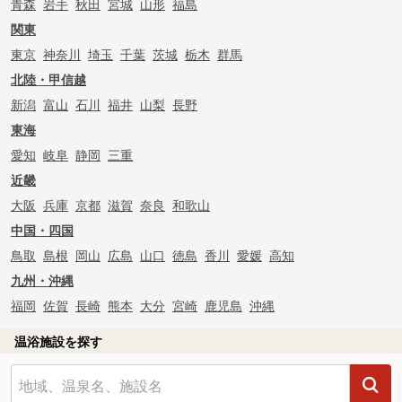
青森
岩手
秋田
宮城
山形
福島
関東
東京
神奈川
埼玉
千葉
茨城
栃木
群馬
北陸・甲信越
新潟
富山
石川
福井
山梨
長野
東海
愛知
岐阜
静岡
三重
近畿
大阪
兵庫
京都
滋賀
奈良
和歌山
中国・四国
鳥取
島根
岡山
広島
山口
徳島
香川
愛媛
高知
九州・沖縄
福岡
佐賀
長崎
熊本
大分
宮崎
鹿児島
沖縄
温浴施設を探す