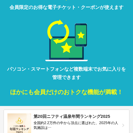
会員限定の
お得な
電子チケット・クーポンが
使えます
パソコン・
スマートフォン
など
複数端末で
お気に入りを
管理
できます
ほかにも
会員だけの
おトクな
機能が満載！
第20回ニフティ温泉年間ランキング2025
全国約2.2万件の中から頂点に選ばれた、2025年の人
気施設は…