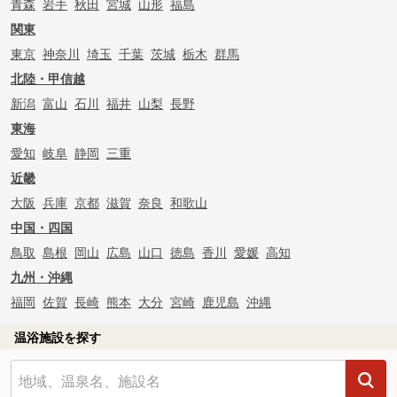
青森
岩手
秋田
宮城
山形
福島
関東
東京
神奈川
埼玉
千葉
茨城
栃木
群馬
北陸・甲信越
新潟
富山
石川
福井
山梨
長野
東海
愛知
岐阜
静岡
三重
近畿
大阪
兵庫
京都
滋賀
奈良
和歌山
中国・四国
鳥取
島根
岡山
広島
山口
徳島
香川
愛媛
高知
九州・沖縄
福岡
佐賀
長崎
熊本
大分
宮崎
鹿児島
沖縄
温浴施設を探す