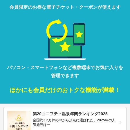
会員限定の
お得な
電子チケット・クーポンが
使えます
パソコン・
スマートフォン
など
複数端末で
お気に入りを
管理
できます
ほかにも
会員だけの
おトクな
機能が満載！
第20回ニフティ温泉年間ランキング2025
全国約2.2万件の中から頂点に選ばれた、2025年の人
気施設は…