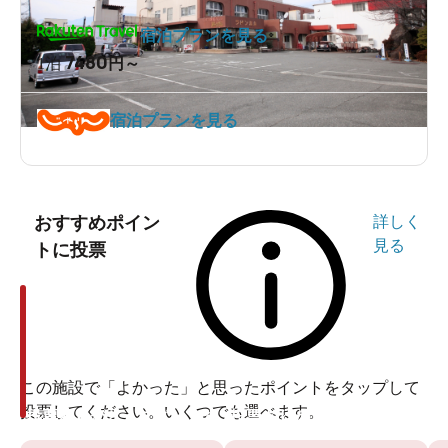
は、
「気軽に湯治として利用して、心身を整える機会に
宿泊プランを見る
してほしい」
という、オーナーの熱い想いが込められて
7480
1泊
円～
います。
(※2025年11月時点での価格です)
宿泊プランを見る
ずらりと並ぶラドン発生装置とラドンの影響
入口から入って左側にズラリと並んでいるのが
ラドン発
生装置
です。一見すると、ウルトラマンや昔のSF映画に
おすすめポイン
詳しく
出てくるような、レトロフューチャーな機械のようにも
見る
トに投票
見えます。これらの装置は、こまめにメンテナンスが施
され、今もなお現役で稼働し続けています。
この施設で「よかった」と思ったポイントをタップして
投票してください。いくつでも選べます。
投票ありがとうございます
投票ありがとうございます