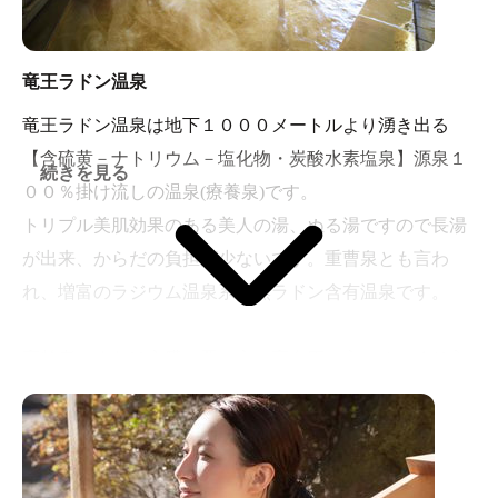
竜王ラドン温泉
竜王ラドン温泉は地下１０００メートルより湧き出る
【含硫黄－ナトリウム－塩化物・炭酸水素塩泉】源泉１
続きを見る
００％掛け流しの温泉(療養泉)です。
トリプル美肌効果のある美人の湯、ぬる湯ですので長湯
が出来、からだの負担が少ないです。重曹泉とも言わ
れ、増富のラジウム温泉系天然ラドン含有温泉です。
高齢者、または心臓の悪い方、高血圧の方にゆっくり入
泉していただくために天然ラドン温泉を設置してありま
す。37マッヘ含有の天然ラドン温泉の滝で肩・腰を打た
せて効果満点。気分爽快♪