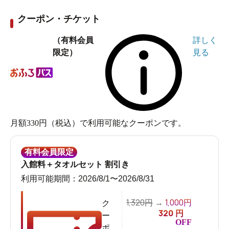
オーナーの情熱が生んだ極上温泉で心も体もリフレッ
シュ！「竜王ラドン温泉 湯～とぴあ」
クーポン・チケット
さとちん / 2025年11月10日作成数多くの温泉地がある温
（有料会員
詳しく
泉大国山梨でも、特別な温泉として注目されているのが
限定）
見る
「竜王ラドン温泉 湯～とぴあ」です。理由は、その泉質
の稀少性。地下1000メートルから湧き出る天然温泉に人
工ラドンを投入。温泉に浸かりながら日本一ともいえる
高濃度のラドンが吸入できる、ほかに類を見ない温泉な
のです。話題のラドン温泉を実際に体験し、さらにラド
月額330円（税込）で利用可能なクーポンです。
ン温泉誕生のお話をオーナーに直接伺ってきました。
有料会員限定
「竜王ラドン温泉 湯～とぴあ」ってどんなところ？
入館料＋タオルセット 割引き
「竜王ラドン温泉 湯～とぴあ」は、温泉ファンの評価が
利用可能期間：2026/8/1〜2026/8/31
非常に高いことで知られています。年末に発表されるニ
フティ温泉ランキングでは、特に泉質へのこだわりが評
1,320
1,000
円
→
円
ク
320
円
価され、
「お湯がいい」部門で2023年に続き2年連続の第
ー
OFF
ポ