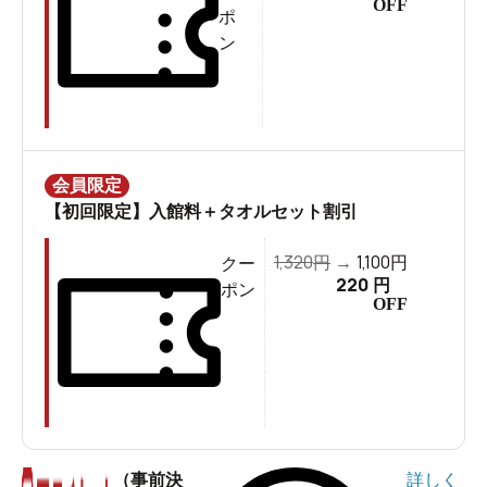
OFF
ポ
「竜王ラドン温泉 湯～とぴあ」では
地下1000メートルか
ン
ら湧出する天然温泉を、加温・加水・循環・消毒なしの
100％源泉かけ流しで使用
しています。湧出量は毎分130
リットルというのですから、その湯量の豊富さには驚か
されますよね。
会員限定
【初回限定】入館料＋タオルセット割引
しかし、「竜王ラドン温泉 湯～とぴあ」の魅力はそれだ
けではありません。
1,320
1,100
円
→
円
クー
220
円
ポン
OFF
（事前決
詳しく