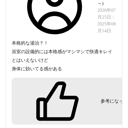
～
)
2026年07
月25日
：
約1,000ベクレル/リットルのラドンガスを浴室内に供給
2025年08
月14日
そもそも、ラドンってなに？という人もいることでしょ
う。
ラドンとは自然界に存在するごく微量の放射性物質
本格的な湯治？！
（気体）のこと
です。「放射性物質」と聞くと一瞬たじ
浴室の設備的には本格感がマシマシで快適キレイ
ろいでしまいますが、
ラドン温泉に含まれる微量の放射
とはいえないけど
線は、むしろ体の細胞を刺激し、内側から活力を高める
身体に効いてる感がある
作用があるとして、健康維持の分野で注目されていま
す。
また、体内に吸収されたラドンは短時間で体外に排
出されるため、心配はいりません。
参考になった
気軽に体験！日帰り湯治体験レポート
今回、私は車で出かけました。中央自動車道の甲府昭和
ICを降りて3分ほどです。駐車場は広い平置きの無料駐車