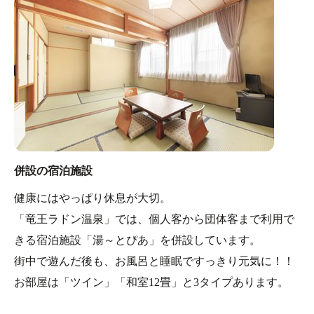
上手な入浴方法
・入浴に必ず体を洗う
・入浴前に石鹸で体を良く洗ってください
・浴槽へは5～10分くらい体調に合わせて入ってくださ
い。
ラドンは気体ですので、浴室で腰掛けているだけでも吸
収されます。
・浴室から出たら、急に体を冷やさず、タオルで拭きな
併設の宿泊施設
がら自然に汗が引くのを待ってください。
健康にはやっぱり休息が大切。
・1～2時間の間隔で2回位 の入浴が適当です。
「竜王ラドン温泉」では、個人客から団体客まで利用で
4～5日続けられますと効果がよくわかります。
きる宿泊施設「湯～とぴあ」を併設しています。
街中で遊んだ後も、お風呂と睡眠ですっきり元気に！！
お部屋は「ツイン」「和室12畳」と3タイプあります。