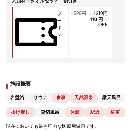
入館料＋タオルセット 割引き
1,320
1,210
円
→
円
ク
110
円
ー
OFF
ポ
ン
施設概要
岩盤浴
サウナ
食事
天然温泉
露天風呂
掛け流し
貸切風呂
休憩
駅近
駐車
現在においても最も強力な医療用温泉です。