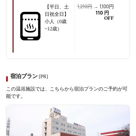
浴室内にあるラドン吸入室
1,210
1,100
円
→
円
【平日、土
110
円
日祝全日】
開業当時、かなり高額だったラドン発生装置を導入し、
OFF
小人（0歳
浴槽の中に一定量のラドンガスを送り込むことで、
温泉
~12歳）
に浸かりながらラドンを吸入できる専用の浴室も作りま
した。
天然の放射能戦は気象条件によってラドンの量が
左右されますが、
人工的に装置で投入することで、いつ
訪れても常に一定量を吸入できる
のが、この施設の優れ
たポイントです。
宿泊プラン
[PR]
この温浴施設では、こちらから宿泊プランのご予約が可
「竜王ラドン温泉 湯～とぴあ」は、体の外側からだけで
能です。
なく、内側からも健康にアプローチするという、非常に
稀少な温泉施設なのです。
それでいて、日帰り利用は大人880円で時間無制限という
から、これもまた驚きです。この驚異的な価格設定に