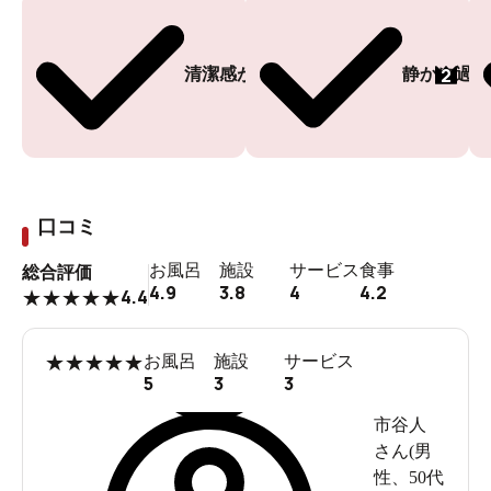
2
清潔感がある
静かに過ご
ここだけ見るとどこかの研究所のよう。
口コミ
お風呂
施設
サービス
食事
総合評価
4.9
3.8
4
4.2
4.4
★
★
★
★
★
★
★
★
★
★
お風呂
施設
サービス
5
3
3
市谷人
さん(
男
性
、
50代