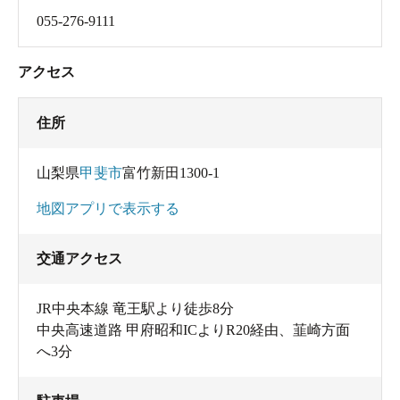
055-276-9111
1歳になる五ェ門くん。あだ名はゴンちゃん。
アクセス
ヘルスツーリズムを意識した浴室
浴室へと向かってみましょう。
住所
脱衣所には鍵付きのロッカーが並んでいます。使用する
には100円が必要ですが、使用後100円は戻ってきます。
山梨県
甲斐市
富竹新田1300-1
脱衣所の中にリクライニングシートがいくつか並んでい
地図アプリで表示する
ます。これは後から理由がわかりました。メンテナンス
交通アクセス
のため一時的に使用不可となっていましたが、コイン式
の
乾燥機と洗濯機もありました。これなら長期で宿泊し
JR中央本線 竜王駅より徒歩8分
て湯治もできますね。
中央高速道路 甲府昭和ICよりR20経由、韮崎方面
へ3分