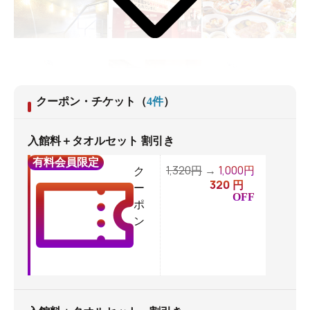
クーポン・チケット
（
4
件
）
入館料＋タオルセット 割引き
有料会員限定
1,320
1,000
円
→
円
ク
320
円
ー
OFF
ポ
ン