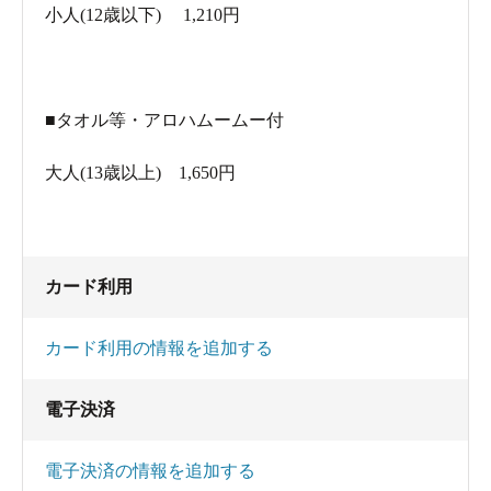
小人(12歳以下) 1,210円
■タオル等・アロハムームー付
大人(13歳以上) 1,650円
館内着はレトロなアロハムームー
カード利用
お土産や新鮮な地場野菜を売っているコーナーもあり、
そちらも昭和で時が止まっているかのようなエモい雰囲
カード利用の情報を追加する
気。
電子決済
かわいい猫ちゃんもいます。
電子決済の情報を追加する