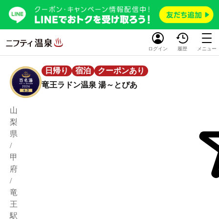
ログイン
履歴
メニュー
日帰り
宿泊
クーポンあり
竜王ラドン温泉 湯～とぴあ
山
梨
県
/
甲
府
/
竜
王
駅