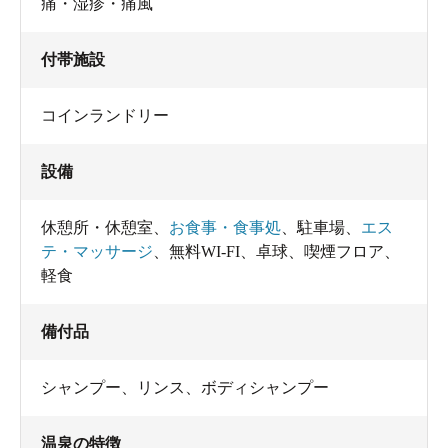
痛・湿疹・痛風
付帯施設
リクライニングシートや健康器具が用意されています。
コインランドリー
設備
休憩所・休憩室
、
お食事・食事処
、
駐車場
、
エス
テ・マッサージ
、
無料WI-FI
、
卓球
、
喫煙フロア
、
軽食
備付品
シャンプー
、
リンス
、
ボディシャンプー
ドライヤーは無料で使用でき、消毒済みのヘアブラシ
も。
温泉の特徴