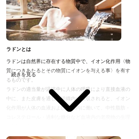
ラドンとは
ラドンは自然界に存在する物質中で、イオン化作用〈物
質につきあたるとその物質にイオンを与える事〉を有す
続きを見る
るものです。
ラドンの適当量が温浴中に人体の呼吸により直接血液の
中に、また皮膚を通して組織内に吸収されると、イオン
化作用が人体の血液および組織内に働いて、中性脂肪・
コレステロール・過剰な糖分など血液内の老廃物の生理
的代謝作用が促進されるため、血液をキレイにしてくれ
る効果が期待できます。