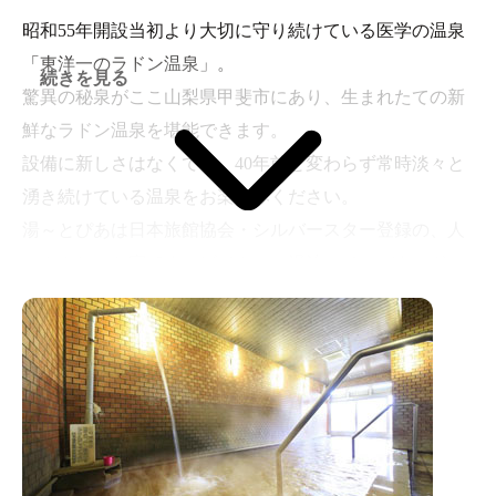
昭和55年開設当初より大切に守り続けている医学の温泉
「東洋一のラドン温泉」。
続きを見る
驚異の秘泉がここ山梨県甲斐市にあり、生まれたての新
鮮なラドン温泉を堪能できます。
設備に新しさはなくても、40年前と変わらず常時淡々と
湧き続けている温泉をお楽しみください。
湯～とぴあは日本旅館協会・シルバースター登録の、人
にやさしいお宿です。ビジネス・湯治・インバウンド・
スポーツ合宿にご利用ください。