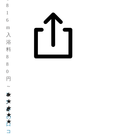
8
1
6
m
入
浴
料
8
8
0
円
～
★
4
7
★
.
5
★
4
件
★
の
★
口
コ