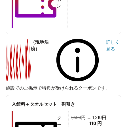
1位を達成
しています。その他にも、山梨県ユーザー投票
ン
で第1位、山梨県総合で第2位、北陸・甲信越エリア総合
で第3位と、常に上位にランクイン。その実力は折り紙付
きです。
（現地決
詳しく
済）
見る
施設でのご掲示で特典が受けられるクーポンです。
入館料＋タオルセット 割引き
1,320
1,210
円
→
円
ク
110
国道20号線沿いにある「竜王ラドン温泉 湯～とぴあ」
円
ー