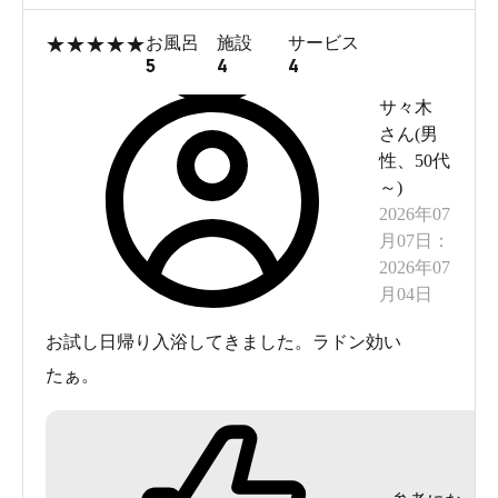
場が敷地内にあります。
★
★
★
★
★
お風呂
施設
サービス
5
4
4
電車の場合は最寄り駅はJR中央本線の竜王駅。駅から歩
サ々木
いて約8分です。
さん(
男
性
、
50代
～
)
2026年07
月07日
：
2026年07
月04日
お試し日帰り入浴してきました。ラドン効い
たぁ。
車を止めやすい広々とした駐車場