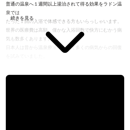
普通の温泉へ１週間以上湯治されて得る効果をラドン温
泉では
続きを見る
たった１回の入浴で体感できる方もいらっしゃいます。
世界の医療費は高額。僅かな入浴回数で快方にむかう病
気も数多くあります。
日本人は昔から温泉療法によって多くの病気からの回復
を試みていました。
竜王ラドン温泉はラドン温泉では東洋一の施設であり、
５つ星の温泉です。
「万病に効く・驚異の秘泉」という書籍では全国ベスト
５にノミネートされました。
驚異の効果を是非実感してください！