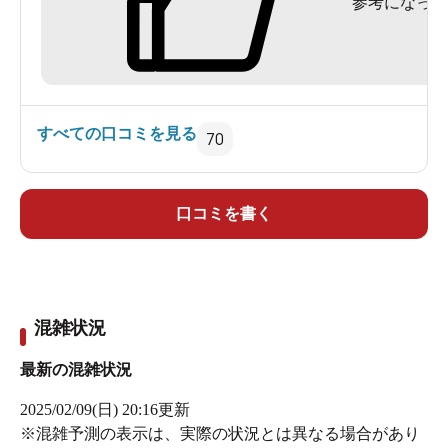
参考になった
入口で靴を脱いで靴箱に入れたら、券売機でチケットを
購入し受付カウンターに持っていきます。タオルのレン
タルもあるので、手ぶらでの利用も可能。観光のついで
に、気軽に立ち寄ることもできます。
すべての口コミを見る
70
1日ゆっくりするつもりなら、館内着を借りるのもありで
口コミを書く
す。南国風のプリントで、ちょっと気分があがる館内着
です。
混雑状況
最新の混雑状況
2025/02/09(日) 20:16
更新
※混雑予測の表示は、実際の状況とは異なる場合があり