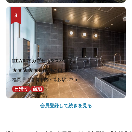
3
HEARTSカプセル&スパ博多
★
★
★
★
★
0.0
0件の口コミ
福岡県 / 福岡市内 / 博多駅273m
日帰り
宿泊
会員登録して続きを見る