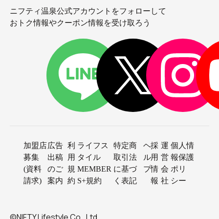
ニフティ温泉公式アカウントをフォローして
おトク情報やクーポン情報を受け取ろう
加盟店
広告
利
ライフス
特定商
ヘ
採
運
個人情
募集
出稿
用
タイル
取引法
ル
用
営
報保護
(資料
のご
規
MEMBER
に基づ
プ
情
会
ポリ
請求)
案内
約
S+規約
く表記
報
社
シー
©NIFTY Lifestyle Co., Ltd.