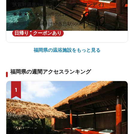
筑紫野温泉Amandi（ちくしの アマンディ）
★
★
★
★
★
4.1
19件の口コミ
福岡県 / 太宰府 / けやき台駅666m
日帰り
クーポンあり
福岡県の
温浴施設をもっと見る
福岡県の週間アクセスランキング
1