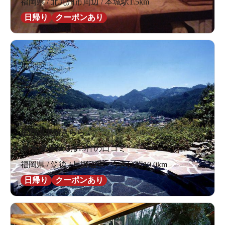
福岡県 / 北九州市周辺 / 本城駅1.5km
日帰り
クーポンあり
星野温泉館きらら
★
★
★
★
★
3.9
15件の口コミ
福岡県 / 筑後 / 星野温泉 / うきは駅10.0km
日帰り
クーポンあり