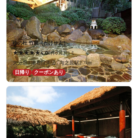
ゆの杜 竹泉（たけせん）
★
★
★
★
★
4.0
8件の口コミ
大分県 / 湯布院周辺 / 向之原駅2.7km
日帰り
クーポンあり