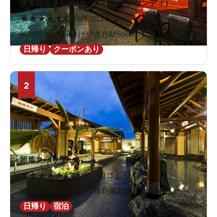
筑紫野温泉Amandi（ちくしの アマンディ）
★
★
★
★
★
4.1
19件の口コミ
福岡県 / 太宰府 / けやき台駅666m
日帰り
クーポンあり
2
照葉スパリゾート
★
★
★
★
★
4.7
10件の口コミ
福岡県 / 福岡市内 / 香椎花園前駅1.7km
日帰り
宿泊