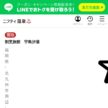
ログイン
履歴
メニュー
宿泊
割烹旅館 宇島汐湯
福
岡
県
/
北
九
州
市
周
辺
/