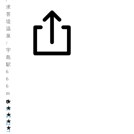
求
菩
堤
温
泉
/
宇
島
駅
6
6
6
m
★
0
0
★
件
★
の
★
口
★
コ