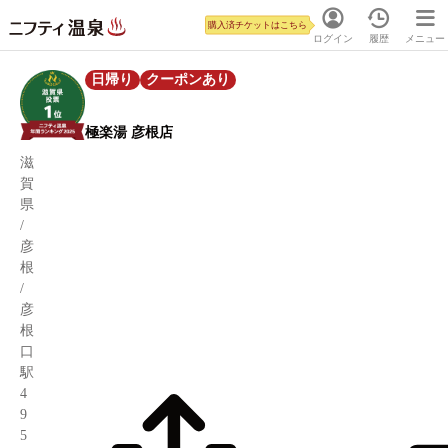
購入済チケットはこちら
ログイン
履歴
メニュー
日帰り
クーポンあり
極楽湯 彦根店
滋
賀
県
/
彦
根
/
彦
根
口
駅
4
9
5