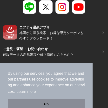
ニフティ温泉アプリ
地図から温泉検索！お得な限定クーポンも！
今すぐダウンロード！
ご意見ご要望 ・お問い合わせ
施設データの新規追加や修正依頼もこちらから
スマートフォン
/
PC
加盟店募集（資料請求）
広告出稿のご案内
By using our services, you agree that we and
利用規約
ライフスタイルMEMBERS+規約
our
partners
use cookies to improve advertisi
ng and enhance your experience on our servi
特定商取引法に基づく表記
ヘルプ
採用情報
ces.
Learn more
運営会社
個人情報保護ポリシー
©NIFTY Lifestyle Co., Ltd.
OK