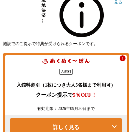
現
見る
地
決
済
）
施設でのご提示で特典が受けられるクーポンです。
1
入館料
入館料割引（1枚につき大人5名様まで利用可）
クーポン提示で
5％OFF！
有効期限：2026年09月30日まで
詳しく見る