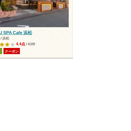
 SPA Cafe 浜松
/ 浜松
4.4点
/ 43件
り
クーポン