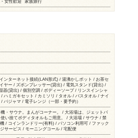
・女性歓迎
家族旅行
/ インターネット接続(LAN形式) / 湯沸かしポット / お茶セ
ライヤー / ズボンプレッサー(貸出) / 電気スタンド(貸出) /
加湿器(貸出) / 個別空調 / ボディーソープ / リンスインシャ
/ ハミガキセット / カミソリ / タオル / バスタオル / ナイ
パ / パジャマ / 電子レンジ（一部・要予約）
機・サウナ。まんがコーナー。 / 大浴場は、ジェットバ
い捨てボディタオルもご用意。 / 大浴場 / サウナ / 禁
機 / コインランドリー(有料) / パソコン利用可 / ファック
ジサービス / モーニングコール / 宅配便