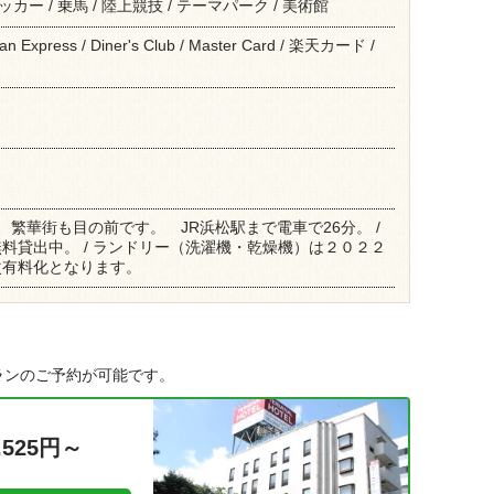
サッカー / 乗馬 / 陸上競技 / テーマパーク / 美術館
can Express / Diner's Club / Master Card / 楽天カード /
、繁華街も目の前です。 JR浜松駅まで電車で26分。 /
料貸出中。 / ランドリー（洗濯機・乾燥機）は２０２２
次有料化となります。
ランのご予約が可能です。
,525円～