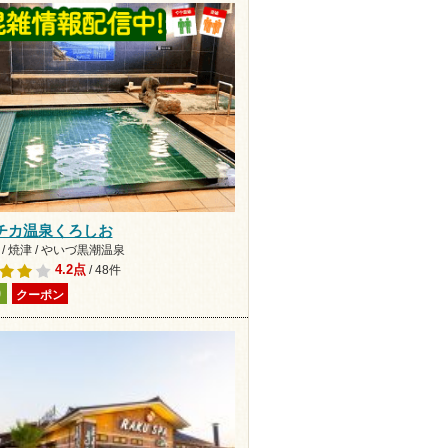
チカ温泉くろしお
/ 焼津 / やいづ黒潮温泉
4.2点
/ 48件
り
クーポン