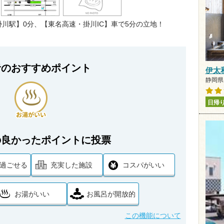
川駅】0分、【東名高速・掛川IC】車で5分の立地！
者のおすすめポイント
伊太
静岡県 
日帰
の良かったポイントに投票
過ごせる
充実した施設
コスパがいい
お湯がいい
お風呂が開放的
この機能について