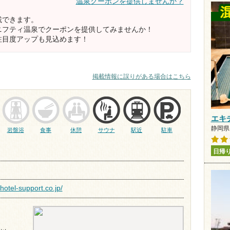
温泉クーポンを提供しませんか？
載できます。
ニフティ温泉でクーポンを提供してみませんか！
注目度アップも見込めます！
掲載情報に誤りがある場合はこちら
エキ
静岡県 
岩盤浴
食事
休憩
サウナ
駅近
駐車
日帰
hotel-support.co.jp/