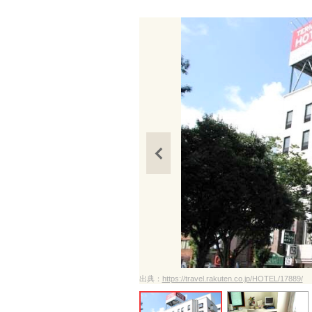
ださい
出典：
https://travel.rakuten.co.jp/HOTEL/17889/