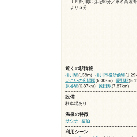
ＪＲ掛川駅北口歩0分／東名高速掛
より５分
近くの駅情報
掛川駅
(158m)
掛川市役所前駅
(1.29
いこいの広場駅
(5.00km)
愛野駅
(5.
原谷駅
(6.87km)
原田駅
(7.87km)
設備
駐車場あり
温泉の特徴
サウナ
宿泊
利用シーン