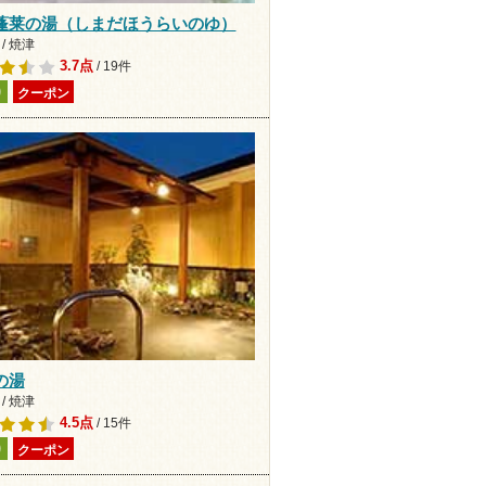
蓬莱の湯（しまだほうらいのゆ）
/ 焼津
3.7点
/ 19件
り
クーポン
の湯
/ 焼津
4.5点
/ 15件
り
クーポン