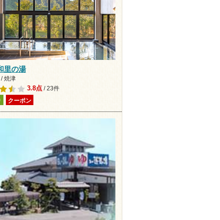
和里の湯
/ 焼津
3.8点
/ 23件
り
クーポン