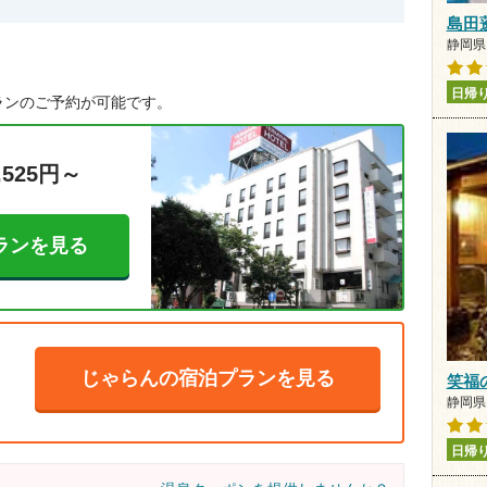
島田
静岡県 
日帰
ランのご予約が可能です。
,525円～
ランを見る
じゃらんの宿泊プランを見る
笑福
静岡県 
日帰