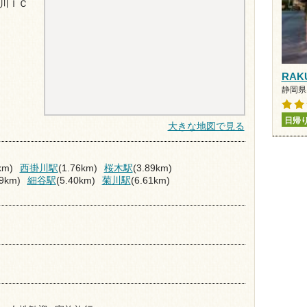
川ＩＣ
RAKU
静岡県 
日帰
大きな地図で見る
km)
西掛川駅
(1.76km)
桜木駅
(3.89km)
19km)
細谷駅
(5.40km)
菊川駅
(6.61km)