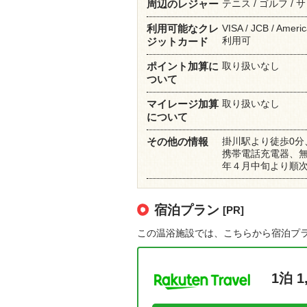
テニス / ゴルフ / 
周辺のレジャー
VISA / JCB / Ameri
利用可能なクレ
利用可
ジットカード
取り扱いなし
ポイント加算に
ついて
取り扱いなし
マイレージ加算
について
掛川駅より徒歩0分
その他の情報
携帯電話充電器、無
年４月中旬より順
宿泊プラン
[PR]
この温浴施設では、こちらから宿泊プ
1泊 1