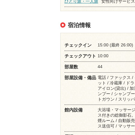
ひとり旅・一人旅
女性向けサービス
宿泊情報
15:00 (最終 26:00)
チェックイン
10:00
チェックアウト
44
部屋数
電話 / ファックス 
部屋設備・備品
ット / 冷蔵庫 / ド
アイロン(貸出) / 
ンプー / シャンプー 
トガウン / スリッ
大浴場・マッサージ
館内設備
ス付きの総御影石。使
煙ルーム / 自動販売
ス送信可 / マッサー