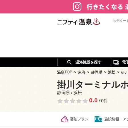
掛川ター
温浴施設を探す
電
温泉TOP
>
東海
>
静岡県
>
浜松
>
掛
掛川ターミナル
静岡県 / 浜松
0.0
/ 0件
宿泊プラン
施設情報・ア