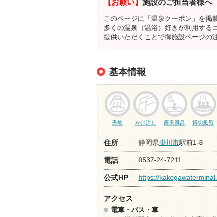
【お願い】
施設のご担当者様へ
このページに「温泉クーポン」を掲
多くの温泉（温浴）好きが利用する
提供いただくことで御施設ページの
基本情報
天然
かけ流し
露天風呂
貸切風呂
静岡県
掛川市
駅前1-8
住所
0537-24-7211
電話
https://kakegawaterminal.
公式HP
アクセス
電車・バス・車