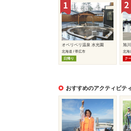
オベリベリ温泉 水光園
旭川
北海道 / 帯広市
北海道
日帰り
ク
おすすめのアクティビテ