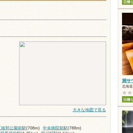
日帰
洞サウ
北海道 
日帰
大きな地図で見る
五稜郭公園前駅
(708m)
中央病院前駅
(788m)