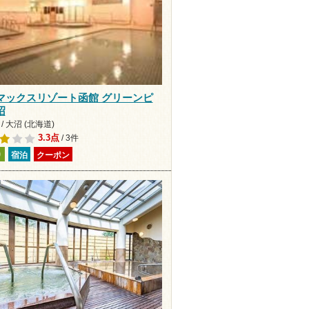
マックスリゾート函館 グリーンピ
沼
/ 大沼 (北海道)
3.3点
/ 3件
り
宿泊
クーポン