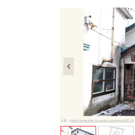
ださい
出典：
https://www.kita-no-sento.com/sento/307-2/