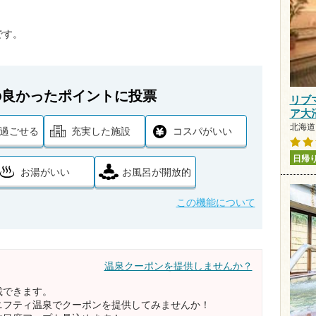
です。
の良かったポイントに投票
リブ
ア大
北海道 
過ごせる
充実した施設
コスパがいい
日帰
お湯がいい
お風呂が開放的
この機能について
温泉クーポンを提供しませんか？
載できます。
ニフティ温泉でクーポンを提供してみませんか！