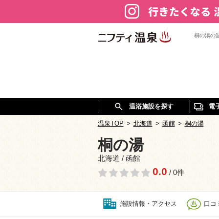
桐の湯の
温浴施設を探す
電
温泉TOP
>
北海道
>
函館
>
桐の湯
桐の湯
北海道 / 函館
0.0
/ 0件
施設情報・アクセス
口コミ