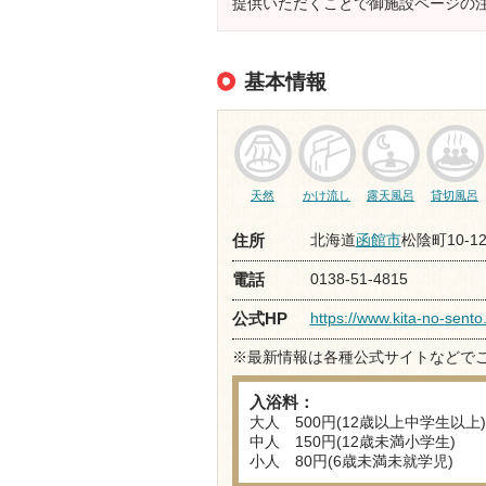
提供いただくことで御施設ページの
基本情報
天然
かけ流し
露天風呂
貸切風呂
北海道
函館市
松陰町10-1
住所
0138-51-4815
電話
https://www.kita-no-sent
公式HP
※最新情報は各種公式サイトなどで
入浴料：
大人 500円(12歳以上中学生以上)
中人 150円(12歳未満小学生)
小人 80円(6歳未満未就学児)