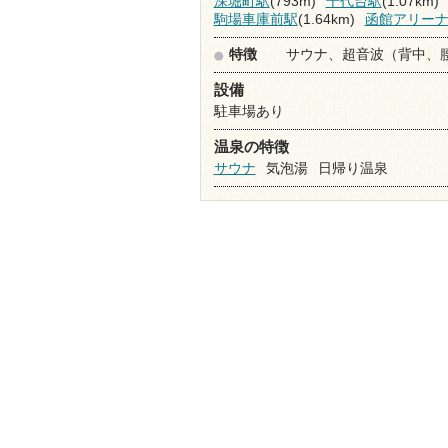
深堀町駅
(793m)
千代台駅
(1.07km)
駒場車庫前駅
(1.64km)
函館アリー
特徴
サウナ、超音波（背中、
設備
駐車場あり
温泉の特徴
サウナ
気泡湯
日帰り温泉