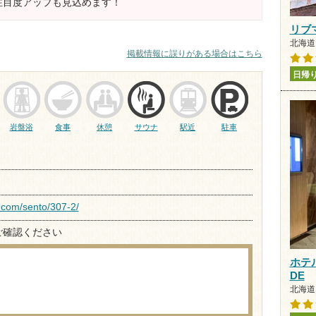
注目度アップも見込めます！
リブ
北海道 
掲載情報に誤りがある場合はこちら
日帰
岩盤浴
食事
休憩
サウナ
駅近
駐車
2
o.com/sento/307-2/
ご確認ください
ホテ
DE
北海道 