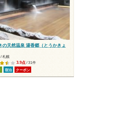
きの天然温泉 湯香郷（とうかきょ
/ 札幌
3.9点
/ 31件
り
宿泊
クーポン