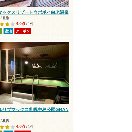
マックスリゾートウポポイ白老温泉
/ 登別
4.0点
/ 1件
り
宿泊
クーポン
ルリブマックス札幌中島公園GRAN
/ 札幌
4.0点
/ 1件