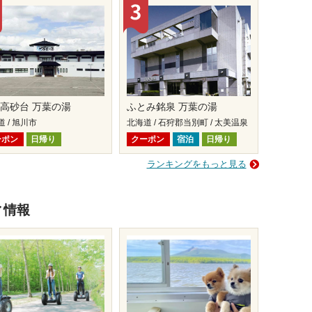
高砂台 万葉の湯
ふとみ銘泉 万葉の湯
 / 旭川市
北海道 / 石狩郡当別町 / 太美温泉
ーポン
日帰り
クーポン
宿泊
日帰り
ランキングをもっと見る
ィ情報