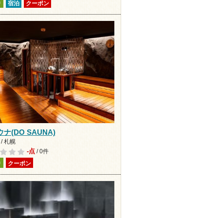
り
宿泊
クーポン
ナ(DO SAUNA)
/ 札幌
-点
/ 0件
り
クーポン