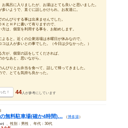
、お風呂に入りましたが、お湯はとても良いと思いました。
が多いようで、直ぐに話しかけられ、お友達に。
でのんびりする事は出来ませんでした。
ＯＫとＨＰに書いて有りますので、
い方は、個室を利用する事を、お勧めします。
によると。近くの公衆浴場は水曜日が休みなので、
ココは人が多いとの事でした。（今日は少なかった。）
る方が、個室の話をしてくだされば、
のかなあと、思いながら、
のんびりとお弁当を食べて、話して帰ってきました。
ので、とても気持ち良かった。
44
った！
人が
参考にしています
日
の無料駐車場(確か4時間)…
（
博多湯
）
、性別：男性 、年代：30代