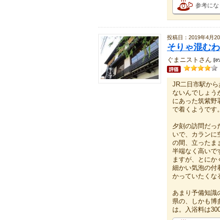
参考にな
投稿日：2019年4月2
そりゃ混むわ
ぐまニストさん
JR二日市駅か
ないんでしょう
にあった筑紫野
で着くようです
夕刻の訪問だっ
いで、カランに
の間、立ったま
半端なく高いで
ますが、とにか
細かい気泡の付
かっていたくな
あまり予備知識
県の、しかも博
は。入浴料は30