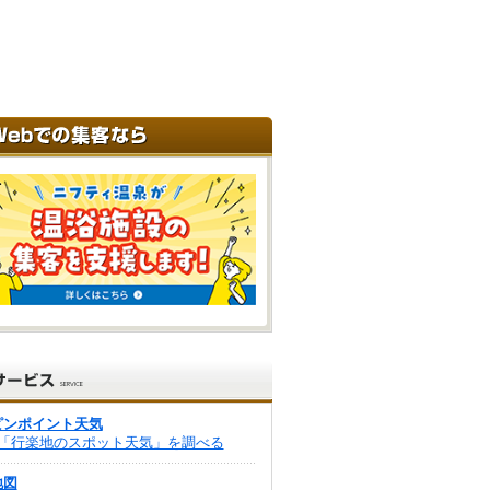
ピンポイント天気
「行楽地のスポット天気」を調べる
地図