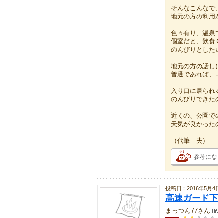
そんなこんなで
地元の方の利用
色々有り、温泉
個室だと、飲食
のんびりとした
地元の方の話し
普通であれば、
入り口に居られ
のんびりできた
近くの、公園で
天気が良かった
（代筆 夫）
参考にな
投稿日：2016年5月4
高速ガード下
まっつん77さん