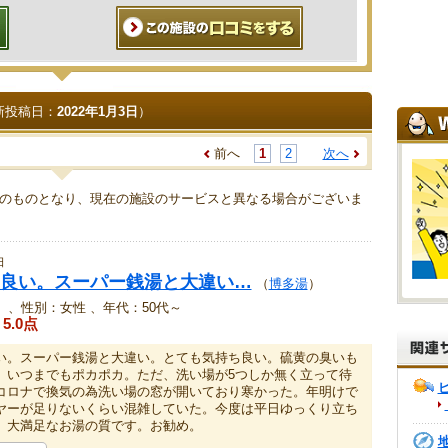
新投稿日：
2022年1月3日
）
前へ
1
2
次へ
のものとなり、現在の施設のサービスと異なる場合がございま
日
良い。スーパー銭湯と大違い…
（
博多湯
）
、性別：女性 、年代：50代～
5.0点
い。スーパー銭湯と大違い。とても気持ち良い。硫黄の臭いも
。いつまでもポカポカ。ただ、洗い場が5つしか無く立って待
コロナで換気の為洗い場の窓が開いており寒かった。年明けで
ヤーが足りないくらい混雑していた。今度は平日ゆっくり立ち
。大満足なお湯の質です。お勧め。