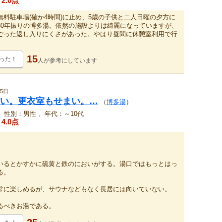
2.0点
無料駐車場(確か4時間)に止め、5歳の子供と二人日曜の夕方に
30年振りの博多湯。依然の施設よりは綺麗になっていますが、
ごった返し入りにくさがあった。やはり昼間に休憩室利用で行
15
った！
人が
参考にしています
5日
い。更衣室もせまい。…
（
博多湯
）
、性別：男性 、年代：～10代
4.0点
。
。
いるとかすかに硫黄と鉄のにおいがする。湯口ではもっとはっ
る。
常に楽しめるが、サウナなどもなく長居には向いていない。
るべきお湯である。