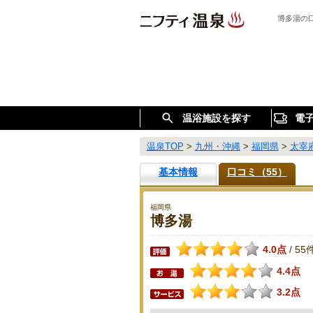
博多湯の
温浴施設を探す
電
温泉TOP
>
九州・沖縄
>
福岡県
>
太宰
基本情報
口コミ（55）
福岡県
博多湯
4.0点
55
/
4.4点
3.2点