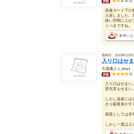
高速ガード下の
入浴しました。
狭い空間に人が
くべきですね。
参考にな
投稿日：2015年12月1
入り口はせま
不識庵さん
入り口はせまい
更衣室もせまい
しかし温泉には
きり硫黄臭がす
泉質としては非
しかし一度は入