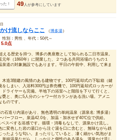
49
った！
人が
参考にしています
8日
かけ流しならここ
（
博多湯
）
、性別：男性 、年代：50代～
5.0点
年を超える歴史を持つ、博多の奥座敷として知られる二日市温泉。
延元年（1860年）に開業した、２つある共同浴場のうちの１
温泉道の対象施設でもあります。平日の午前中、利用して来ま
、木造3階建の風情のある建物です。100円返却式の下駄箱（鍵
をしまい、入浴料300円は券売機で。100円返却式ロッカーが
、ドライヤーも完備。半地下の浴室へと階段を下りて行くと、
な甕と、奥に5人分のシャワー付カランがある洗い場。アメニ
なものです。
ズの石造り内湯があり、無色透明の単純温泉（源泉名: 博多湯）
バーフロー。泉温42.0を、加温・加水せず40℃位で供給。
肌がスベスベする浴感です。循環・消毒もなしで、源泉かけ流し。
色に変色した岩の湯口から注ぐ湯を口に含むと、無味ながら鉄
じったような匂い。まったりしていると、凄く細かい気泡がま
。単純温泉ながら、しっかりと個性のある湯を、源泉かけ流し