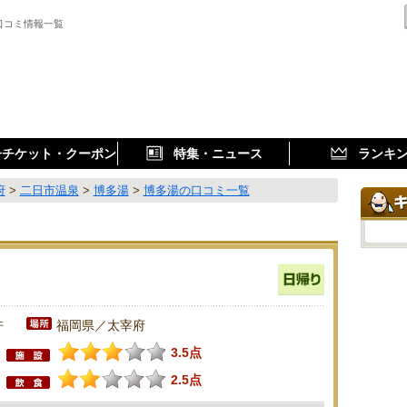
口コミ情報一覧
子チケット・クーポン
特集・ニュース
ランキ
府
>
二日市温泉
>
博多湯
>
博多湯の口コミ一覧
件
福岡県／太宰府
3.5点
2.5点