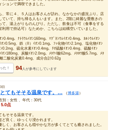
ィションで満喫できました。
も、常に４、５人はお客さんが訪れ、なかなかの盛況ぶり。店
していて、持ち帰る人もいます。また、2階に綺麗な畳敷きの
って、湯上がりものんびり。ただし、飲食は不可（食事をする
室利用で持込可）なためか、こちらは結構空いていました。
ﾝ0.4mg、ﾅﾄﾘｳﾑｲｵﾝ160mg、ﾏｸﾞﾈｼｳﾑｲｵﾝ0.4mg、ｶﾙｼｳﾑｲｵﾝ
ﾑｲｵﾝ0.5mg、鉄（II）ｲｵﾝ0.1mg、ﾌｯ化物ｲｵﾝ2.1mg、塩化物ｲｵﾝ
ﾝ0.2mg、硫化水素ｲｵﾝ0.4mg、ﾁｵ硫酸ｲｵﾝ0.4mg、硫酸ｲｵﾝ
ﾝ180mg、炭酸ｲｵﾝ2.0mg、ﾒﾀｹｲ酸62mg、ﾒﾀﾎｳ酸5.7mg、ﾒﾀ
遊離二酸化炭素0.4mg、成分合計0.62g
94
った！
人が
参考にしています
3日
とてもそそる温泉です。…
（
博多湯
）
性別：女性 、年代：30代
5.0点
てもそそる温泉です。
ほど良く、ゆっくり浸かれます。
優しく、お客さんも穏やかな方が多くてとても癒されました。
てまた伺います。