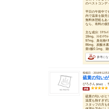
のベストコンデ
平日の午前中で
内で温泉を販売
無料休憩処もあ
なら、有料の個
主な成分: ﾘﾁｳﾑｲｵ
18mg、ｽﾄﾛﾝﾁｳ
97mg、臭化物ｲｵ
86mg、炭酸水素ｲｵ
亜ﾋ酸0.1mg、
参考にな
投稿日：2016年12月2
硫黄の匂いが
ぴろさん
、
硫黄の匂いがと
温度も熱すぎず
スタッフの方も
体調を万全にし