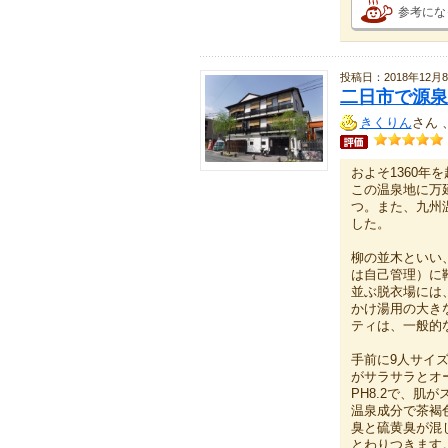
参考にな
投稿日：2018年12月
二日市で源泉
きくりん
さん 
およそ1360
この温泉地に万
つ。また、九州
した。
柳の並木といい
は自己管理）に靴
並ぶ脱衣場には
かけ湯用の大き
ティは、一般的
手前に9人サイ
がサラサラとオー
PH8.2で、
温泉成分で茶褐
臭と硫黄臭が混
とわりつきます