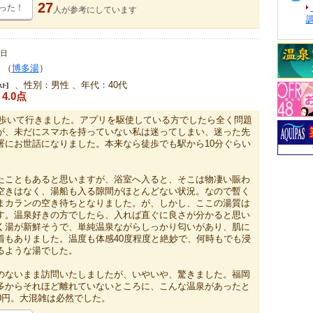
27
った！
人が
参考にしています
0日
（
博多湯
）
、性別：男性 、年代：40代
4.0点
ら歩いて行きました。アプリを駆使している方でしたら全く問題
が、未だにスマホを持っていない私は迷ってしまい、迷った先
署にお世話になりました。本来なら徒歩でも駅から10分ぐらい
。
たこともあると思いますが、浴室へ入ると、そこは物凄い賑わ
空きはなく、湯船も入る隙間がほとんどない状況。なので暫く
まカランの空き待ちとなりました。が、しかし、ここの湯質は
す。温泉好きの方でしたら、入れば直ぐに良さが分かると思い
く湯が新鮮そうで、単純温泉ながらしっかり匂いがあり、肌に
着もありました。温度も体感40度程度と絶妙で、何時もでも浸
るような湯でした。
のないまま訪問いたしましたが、いやいや、驚きました。福岡
多からそれほど離れていないところに、こんな温泉があったと
0円。大混雑は必然でした。