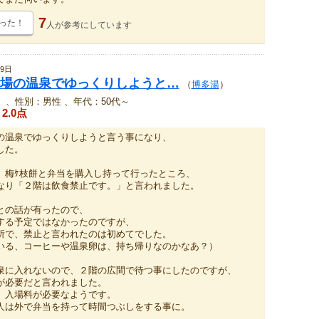
7
った！
人が
参考にしています
9日
場の温泉でゆっくりしようと…
（
博多湯
）
、性別：男性 、年代：50代～
2.0点
の温泉でゆっくりしようと言う事になり、
した。
、梅ｹ枝餅と弁当を購入し持って行ったところ、
なり「２階は飲食禁止です。」と言われました。
との話が有ったので、
する予定ではなかったのですが、
所で、禁止と言われたのは初めてでした。
いる、コーヒーや温泉卵は、持ち帰りなのかなあ？）
泉に入れないので、２階の広間で待つ事にしたのですが、
が必要だと言われました。
、入場料が必要なようです。
人は外で弁当を持って時間つぶしをする事に。